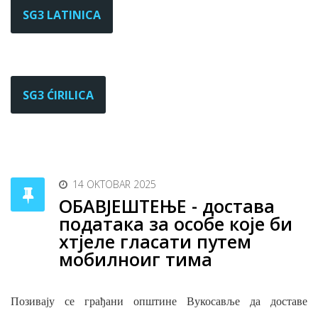
SG3 LATINICA
SG3 ĆIRILICA
14 OKTOBAR 2025
ОБАВЈЕШТЕЊЕ - достава
података за особе које би
хтјеле гласати путем
мобилноиг тима
Позивају се грађани општине Вукосавље да доставе