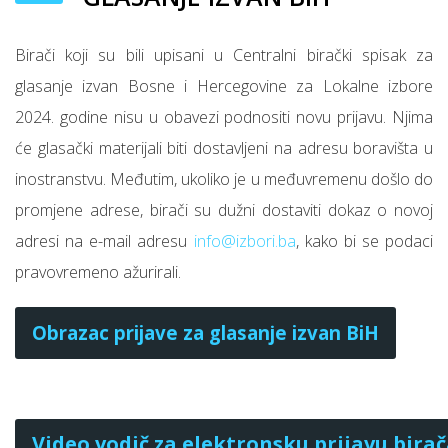
Birači koji su bili upisani u Centralni birački spisak za
glasanje izvan Bosne i Hercegovine za Lokalne izbore
2024. godine nisu u obavezi podnositi novu prijavu. Njima
će glasački materijali biti dostavljeni na adresu boravišta u
inostranstvu. Međutim, ukoliko je u međuvremenu došlo do
promjene adrese, birači su dužni dostaviti dokaz o novoj
adresi na e-mail adresu
info@izbori.ba
, kako bi se podaci
pravovremeno ažurirali.
Obrazac prijave za glasanјe izvan BiH
Video vodič za elektronsku prijavu birač