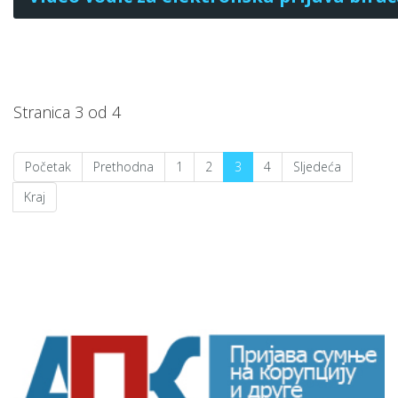
Stranica 3 od 4
Početak
Prethodna
1
2
3
4
Sljedeća
Kraj