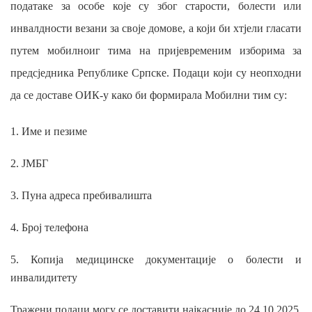
податаке за особе које су због старости, болести или
инвалдности везани за своје домове, а који би хтјели гласати
путем мобилноиг тима на пријевременим изборима за
предсједника Републике Српске. Подаци који су неопходни
да се доставе ОИК-у како би формирала Мобилни тим су:
1. Име и пезиме
2. ЈМБГ
3. Пуна адреса пребивалишта
4. Број телефона
5. Копија медицинске документације о болести и
инвалидитету
Тражени подаци могу се доставити најкасније до 24.10.2025.