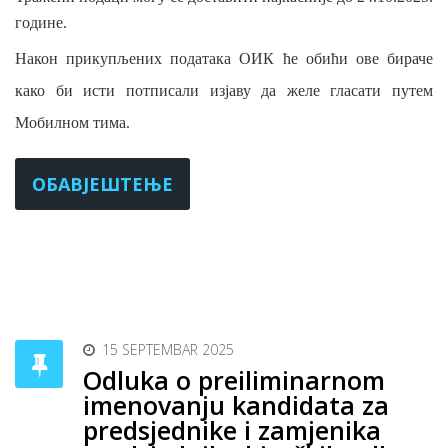
године.
Након прикупљених података ОИК ће обићи ове бираче
како би исти потписали изјаву да желе гласати путем
Мобилном тима.
ОБАВЈЕШТЕЊЕ
15 SEPTEMBAR 2025
Odluka o preiliminarnom
imenovanju kandidata za
predsjednike i zamjenika