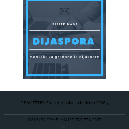
OBAVJEŠTENJE-nacrt rebalansa budžeta 2026.g
03 Avgust 2026
ОБАВЈЕШТЕЊЕ -НАЦРТ БУЏЕТА 2027
17 Juli 2026