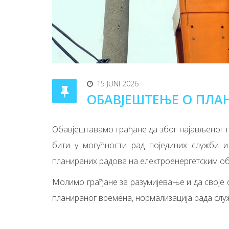
15 JUNI 2026
ОБАВЈЕШТЕЊЕ О ПЛА
Обавјештавамо грађане да због најављеног пре
бити у могућности рад појединих служби и 
планираних радова на електроенергетским о
Молимо грађане за разумијевање и да своје о
планираног времена, нормализација рада слу