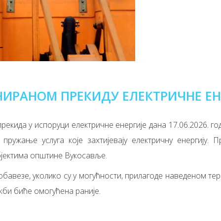
НИРАНОМ ПРЕКИДУ ЕЛЕКТРИЧНЕ ЕН
кида у испоруци електричне енергије дана 17.06.2026. год
пружање услуга које захтијевају електричну енергију. П
бјектима општине Вукосавље.
бавезе, уколико су у могућности, прилагоде наведеном терм
жби биће омогућена раније.