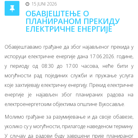
15 JUNI 2026
ОБАВЈЕШТЕЊЕ О
ПЛАНИРАНОМ ПРЕКИДУ
ЕЛЕКТРИЧНЕ ЕНЕРГИЈЕ
Обавјештавамо грађане да због најављеног прекида у
испоруци електричне енергије дана 17.06.2026. године,
у периоду од 08:30 до 17:00 часова, неће бити у
могућности рад појединих служби и пружање услуга
које захтијевају електричну енергију. Прекид електричне
енергије је најављен због планираних радова на
електроенергетским објектима општине Вукосавље.
Молимо грађане за разумијевање и да своје обавезе,
уколико су у могућности, прилагоде наведеном термину.
У случају да радови буду завршени прије планираног