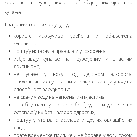
коришћења неуређених и необезбијеђених мјеста за
купање.
Грађанима се препоручује да:
користе искључиво уређена и обиљежена
купалишта;
поштују истакнута правила и упозорења;
избјегавају купање на неуређеним и опасним
локацијама;
не улазе у воду под дејством алкохола,
психоактивних супстанци или лијекова који утичу на
способност расуђивања;
не скачу у воду на непознатим мјестима;
посебну пажњу посвете безбједности дјеце и не
остављају их без надзора одраслих;
поштују упутства спасилаца и других овлашћених
лица;
прате временске прилике и не бораве у води током