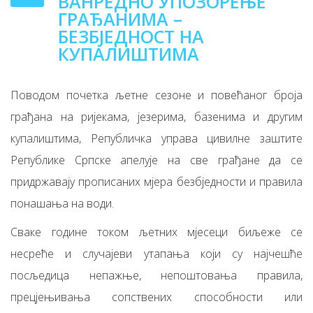
ВАНРЕДНО УПОЗОРЕЊЕ
ГРАЂАНИМА –
БЕЗБЈЕДНОСТ НА
КУПАЛИШТИМА
Поводом почетка љетне сезоне и повећаног броја
грађана на ријекама, језерима, базенима и другим
купалиштима, Републичка управа цивилне заштите
Републике Српске апелује на све грађане да се
придржавају прописаних мјера безбједности и правила
понашања на води.
Сваке године током љетних мјесеци биљеже се
несреће и случајеви утапања који су најчешће
посљедица непажње, непоштовања правила,
прецјењивања сопствених способности или