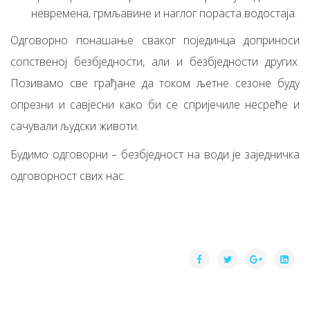
невремена, грмљавине и наглог пораста водостаја.
Одговорно понашање сваког појединца доприноси
сопственој безбједности, али и безбједности других.
Позивамо све грађане да током љетне сезоне буду
опрезни и савјесни како би се спријечиле несреће и
сачували људски животи.
Будимо одговорни – безбједност на води је заједничка
одговорност свих нас.