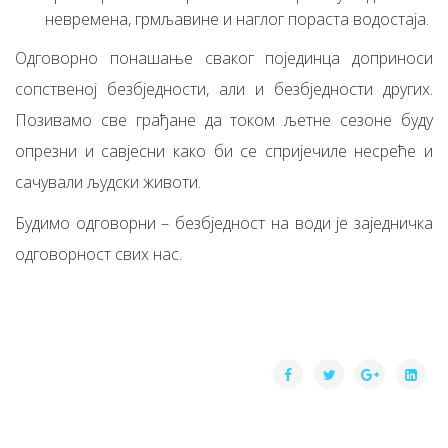
невремена, грмљавине и наглог пораста водостаја.
Одговорно понашање сваког појединца доприноси
сопственој безбједности, али и безбједности других.
Позивамо све грађане да током љетне сезоне буду
опрезни и савјесни како би се спријечиле несреће и
сачували људски животи.
Будимо одговорни – безбједност на води је заједничка
одговорност свих нас.