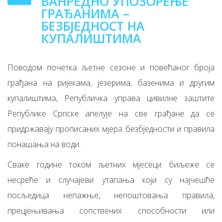
ВАНРЕДНО УПОЗОРЕЊЕ
ГРАЂАНИМА –
БЕЗБЈЕДНОСТ НА
КУПАЛИШТИМА
Поводом почетка љетне сезоне и повећаног броја
грађана на ријекама, језерима, базенима и другим
купалиштима, Републичка управа цивилне заштите
Републике Српске апелује на све грађане да се
придржавају прописаних мјера безбједности и правила
понашања на води.
Сваке године током љетних мјесеци биљеже се
несреће и случајеви утапања који су најчешће
посљедица непажње, непоштовања правила,
прецјењивања сопствених способности или