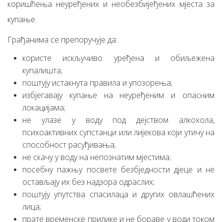
коришћења неуређених и необезбијеђених мјеста за
купање.
Грађанима се препоручује да:
користе искључиво уређена и обиљежена
купалишта;
поштују истакнута правила и упозорења;
избјегавају купање на неуређеним и опасним
локацијама;
не улазе у воду под дејством алкохола,
психоактивних супстанци или лијекова који утичу на
способност расуђивања;
не скачу у воду на непознатим мјестима;
посебну пажњу посвете безбједности дјеце и не
остављају их без надзора одраслих;
поштују упутства спасилаца и других овлашћених
лица;
прате временске прилике и не бораве у води током