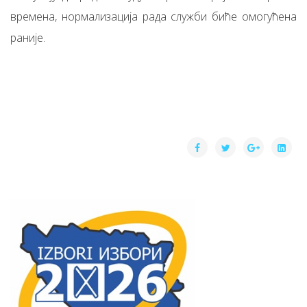
времена, нормализација рада служби биће омогућена
раније.