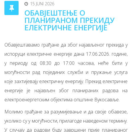
15 JUNI 2026
ОБАВЈЕШТЕЊЕ О
ПЛАНИРАНОМ ПРЕКИДУ
ЕЛЕКТРИЧНЕ ЕНЕРГИЈЕ
Обавјештавамо грађане да због најављеног прекида у
испоруци електричне енергије дана 17.06.2026. године,
у периоду од 08:30 до 17:00 часова, неће бити у
могућности рад појединих служби и пружање услуга
које захтијевају електричну енергију. Прекид електричне
енергије је најављен због планираних радова на
електроенергетским објектима општине Вукосавље.
Молимо грађане за разумијевање и да своје обавезе,
уколико су у могућности, прилагоде наведеном термину.
У случају да радови буду завршени прије планираног