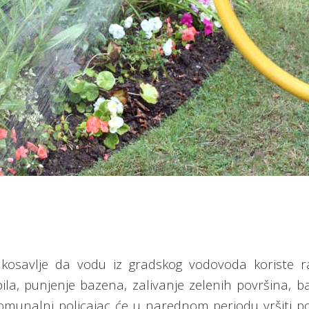
osavlje da vodu iz gradskog vodovoda koriste r
la, punjenje bazena, zalivanje zelenih površina, b
munalni policajac će u narednom periodu vršiti po