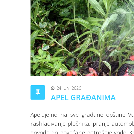
24 JUNI 2026
APEL GRAĐANIMA
Apelujemo na sve građane opštine Vuk
rashlađivanje pločnika, pranje automobi
dovode do povećane potrošnje vode. Ko