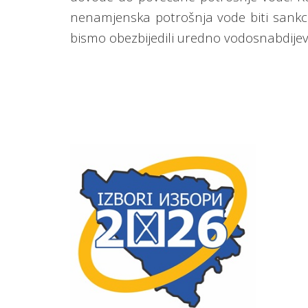
nenamjenska potrošnja vode biti sankc
bismo obezbijedili uredno vodosnabdijeva