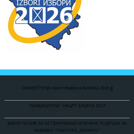
OBAVJEŠTENJE-nacrt rebalansa budžeta 2026.g
03 Avgust 2026
ОБАВЈЕШТЕЊЕ -НАЦРТ БУЏЕТА 2027
17 Juli 2026
ЈАВНИ ПОЗИВ ЗА ОСТВАРИВАЊЕ НОВЧАНЕ ПОДРШКЕ ЗА
НАБАВКУ ТРАКТОРА „БЕЛАРУС“