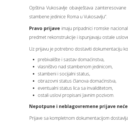
Opština Vukosavlje obavještava zainteresovane g
stambene jedinice Roma u Vukosavlju“.
Pravo prijave
imaju pripadnici romske nacionaln
predmet rekonstrukcije i ispunjavaju ostale uslo
Uz prijavu je potrebno dostaviti dokumentaciju k
prebivalište i sastav domaćinstva,
vlasništvo nad stambenom jedinicom,
stambeni i socijalni status,
obrazovni status članova domaćinstva,
eventualni status lica sa invaliditetom,
ostali uslovi propisani Javnim pozivom.
Nepotpune i neblagovremene prijave neće 
Prijave sa kompletnom dokumentacijom dostavljaju