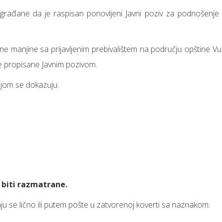
rađane da je raspisan ponovljeni Javni poziv za podnošenje pri
e manjine sa prijavljenim prebivalištem na području opštine Vuko
ve propisane Javnim pozivom.
ojom se dokazuju:
biti razmatrane.
 se lično ili putem pošte u zatvorenoj koverti sa naznakom: