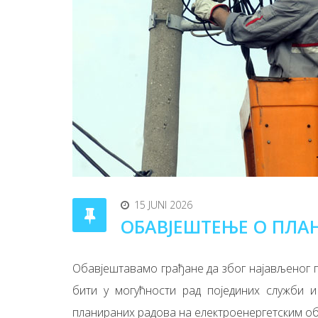
15 JUNI 2026
ОБАВЈЕШТЕЊЕ О ПЛА
Обавјештавамо грађане да због најављеног пре
бити у могућности рад појединих служби и 
планираних радова на електроенергетским о