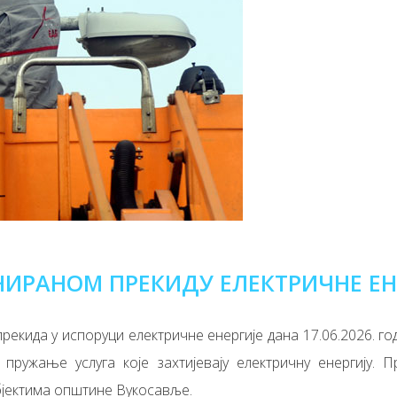
НИРАНОМ ПРЕКИДУ ЕЛЕКТРИЧНЕ ЕН
кида у испоруци електричне енергије дана 17.06.2026. год
пружање услуга које захтијевају електричну енергију. П
бјектима општине Вукосавље.