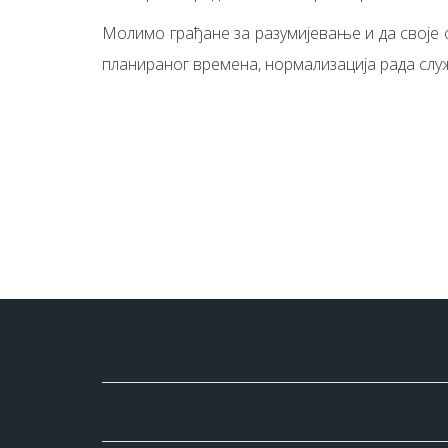
Молимо грађане за разумијевање и да своје о
планираног времена, нормализација рада слу