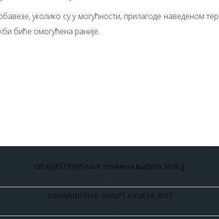
бавезе, уколико су у могућности, прилагоде наведеном терм
жби биће омогућена раније.
OBAVJEŠTENJE-nacrt rebalansa budžeta 2026.g
03 Avgust 2026
ОБАВЈЕШТЕЊЕ -НАЦРТ БУЏЕТА 2027
17 Juli 2026