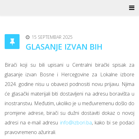
15 SEPTEMBAR 2025
GLASANJE IZVAN BIH
Birači koji su bili upisani u Centralni birački spisak za
glasanje izvan Bosne i Hercegovine za Lokalne izbore
2024. godine nisu u obavezi podnositi novu prijavu. Njima
će glasački materijali biti dostavljeni na adresu boravišta u
inostranstvu. Međutim, ukoliko je u međuvremenu došlo do
promjene adrese, birači su dužni dostaviti dokaz o novoj
adresi na e-mail adresu
info@izbori.ba
, kako bi se podaci
pravovremeno ažurirali.