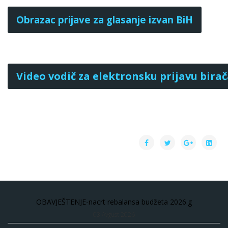
Obrazac prijave za glasanјe izvan BiH
Video vodič za elektronsku prijavu birač
OBAVJEŠTENJE-nacrt rebalansa budžeta 2026.g
03 Avgust 2026