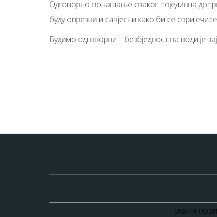
Одговорно понашање сваког појединца доприн
буду опрезни и савјесни како би се спријечил
Будимо одговорни – безбједност на води је за
ЈАВНИ ПОЗИ