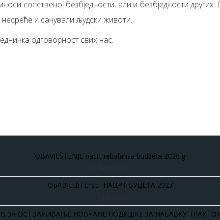
оси сопственој безбједности, али и безбједности других.
е несреће и сачували људски животи.
једничка одговорност свих нас.
OBAVJEŠTENJE-nacrt rebalansa budžeta 2026.g
03 Avgust 2026
ОБАВЈЕШТЕЊЕ -НАЦРТ БУЏЕТА 2027
17 Juli 2026
В ЗА ОСТВАРИВАЊЕ НОВЧАНЕ ПОДРШКЕ ЗА НАБАВКУ ТРАКТОР