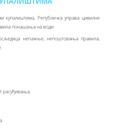
 КУПАЛИШТИМА
им купалиштима, Републичка управа цивилне
равила понашања на води.
посљедица непажње, непоштовања правила,
.
ст расуђивања;
а.