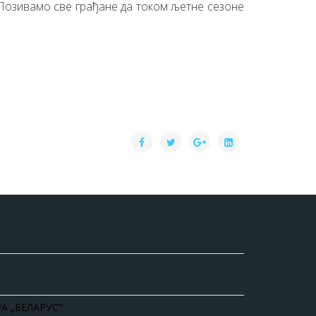
 Позивамо све грађане да током љетне сезоне
А „БЕЛАРУС“