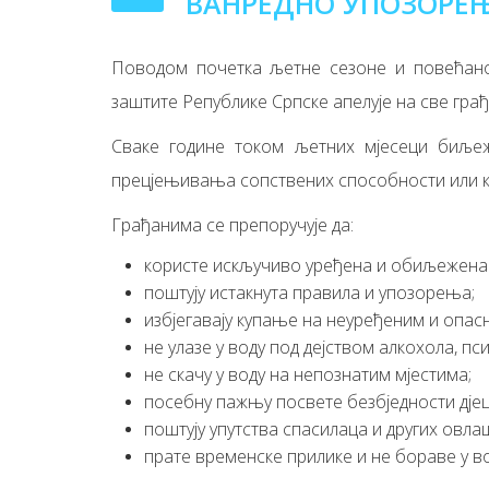
ВАНРЕДНО УПОЗОРЕЊ
Поводом почетка љетне сезоне и повећаног
заштите Републике Српске апелује на све гра
Сваке године током љетних мјесеци биље
прецјењивања сопствених способности или к
Грађанима се препоручује да:
користе искључиво уређена и обиљежена
поштују истакнута правила и упозорења;
избјегавају купање на неуређеним и опас
не улазе у воду под дејством алкохола, п
не скачу у воду на непознатим мјестима;
посебну пажњу посвете безбједности дјец
поштују упутства спасилаца и других овла
прате временске прилике и не бораве у в