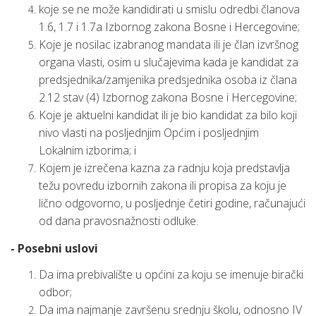
koje se ne može kandidirati u smislu odredbi članova
1.6, 1.7 i 1.7a Izbornog zakona Bosne i Hercegovine;
Koje je nosilac izabranog mandata ili je član izvršnog
organa vlasti, osim u slučajevima kada je kandidat za
predsjednika/zamjenika predsjednika osoba iz člana
2.12 stav (4) Izbornog zakona Bosne i Hercegovine;
Koje je aktuelni kandidat ili je bio kandidat za bilo koji
nivo vlasti na posljednjim Općim i posljednjim
Lokalnim izborima; i
Kojem je izrečena kazna za radnju koja predstavlja
težu povredu izbornih zakona ili propisa za koju je
lično odgovorno, u posljednje četiri godine, računajući
od dana pravosnažnosti odluke.
- Posebni uslovi
Da ima prebivalište u općini za koju se imenuje birački
odbor;
Da ima najmanje završenu srednju školu, odnosno IV