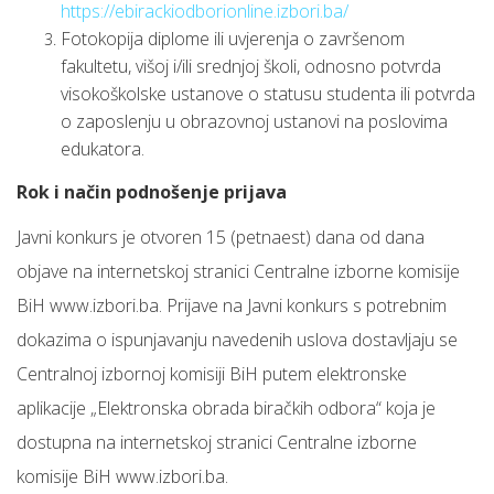
https://ebirackiodborionline.izbori.ba/
Fotokopija diplome ili uvjerenja o završenom
fakultetu, višoj i/ili srednjoj školi, odnosno potvrda
visokoškolske ustanove o statusu studenta ili potvrda
o zaposlenju u obrazovnoj ustanovi na poslovima
edukatora.
Rok i način podnošenje prijava
Javni konkurs je otvoren 15 (petnaest) dana od dana
objave na internetskoj stranici Centralne izborne komisije
BiH www.izbori.ba. Prijave na Javni konkurs s potrebnim
dokazima o ispunjavanju navedenih uslova dostavljaju se
Centralnoj izbornoj komisiji BiH putem elektronske
aplikacije „Elektronska obrada biračkih odbora“ koja je
dostupna na internetskoj stranici Centralne izborne
komisije BiH www.izbori.ba.