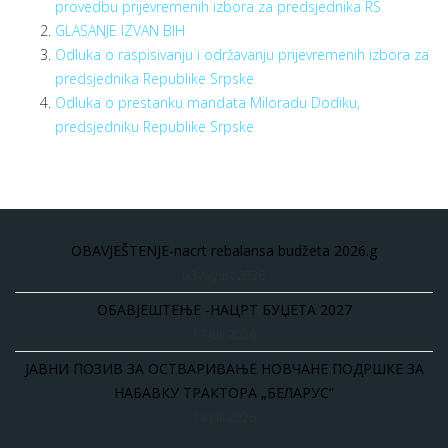
provedbu prijevremenih izbora za predsjednika RS
GLASANJE IZVAN BIH
Odluka o raspisivanju i održavanju prijevremenih izbora za
predsjednika Republike Srpske
Odluka o prestanku mandata Miloradu Dodiku,
predsjedniku Republike Srpske
OBAVJEŠTENJE-nacrt rebalansa budžeta 2026.g
03 Avgust 2026
ОБАВЈЕШТЕЊЕ -НАЦРТ БУЏЕТА 2027
17 Juli 2026
ЈАВНИ ПОЗИВ ЗА ОСТВАРИВАЊЕ НОВЧАНЕ ПОДРШКЕ ЗА
НАБАВКУ ТРАКТОРА „БЕЛАРУС“
14 Juli 2026