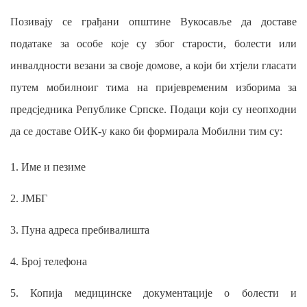
Позивају се грађани општине Вукосавље да доставе
податаке за особе које су због старости, болести или
инвалдности везани за своје домове, а који би хтјели гласати
путем мобилноиг тима на пријевременим изборима за
предсједника Републике Српске. Подаци који су неопходни
да се доставе ОИК-у како би формирала Мобилни тим су:
1. Име и пезиме
2. ЈМБГ
3. Пуна адреса пребивалишта
4. Број телефона
5. Копија медицинске документације о болести и