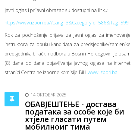
Javni oglas i prijavni obrazac su dostupni na linku:
https://www.izbori.ba/?Lang=3&CategoryId=586&Tag=599
Rok za podnošenje prijava za Javni oglas za imenovanje
instruktora za obuku kandidata za predsjednike/zamjenike
predsjednika biračkih odbora u Bosni i Hercegovini je osam
(8) dana od dana objavljivanja javnog oglasa na internet
stranici Centralne izborne komisije BiH
www.izbori.ba
.
14 OKTOBAR 2025
ОБАВЈЕШТЕЊЕ - достава
података за особе које би
хтјеле гласати путем
мобилноиг тима