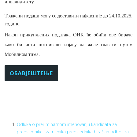
инвалидитету
Тражени подаци могу се доставити најкасније до 24.10.2025.
године.
Након прикупљених података ОИК ће обићи ове бираче
како би исти потписали изјаву да желе гласати путем
Мобилном тима.
ОБАВЈЕШТЕЊЕ
Odluka o preiliminarnom imenovanju kandidata za
predsjednike i zamjenika predsjednika biračkih odbor za