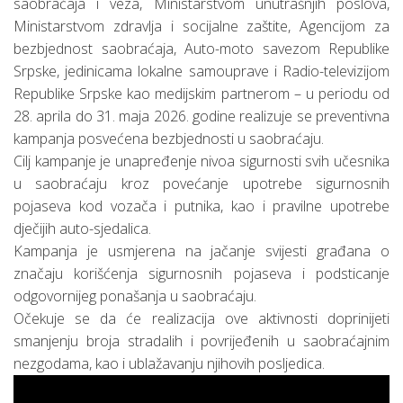
saobraćaja i veza, Ministarstvom unutrašnjih poslova,
Ministarstvom zdravlja i socijalne zaštite, Agencijom za
bezbjednost saobraćaja, Auto-moto savezom Republike
Srpske, jedinicama lokalne samouprave i Radio-televizijom
Republike Srpske kao medijskim partnerom – u periodu od
28. aprila do 31. maja 2026. godine realizuje se preventivna
kampanja posvećena bezbjednosti u saobraćaju.
Cilj kampanje je unapređenje nivoa sigurnosti svih učesnika
u saobraćaju kroz povećanje upotrebe sigurnosnih
pojaseva kod vozača i putnika, kao i pravilne upotrebe
dječijih auto-sjedalica.
Kampanja je usmjerena na jačanje svijesti građana o
značaju korišćenja sigurnosnih pojaseva i podsticanje
odgovornijeg ponašanja u saobraćaju.
Očekuje se da će realizacija ove aktivnosti doprinijeti
smanjenju broja stradalih i povrijeđenih u saobraćajnim
nezgodama, kao i ublažavanju njihovih posljedica.