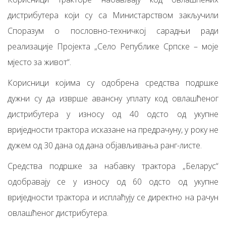
дистрибутера који су са Министарством закључили
Споразум о пословно-техничкој сарадњи ради
реализације Пројекта „Село Републике Српске – моје
мјесто за живот“.
Корисници којима су одобрена средства подршке
дужни су да изврше авансну уплату код овлашћеног
дистрибутера у износу од 40 одсто од укупне
вриједности трактора исказане на предрачуну, у року не
дужем од 30 дана од дана објављивања ранг-листе.
Средства подршке за набавку трактора „Беларус“
одобравају се у износу од 60 одсто од укупне
вриједности трактора и исплаћују се директно на рачун
овлашћеног дистрибутера.