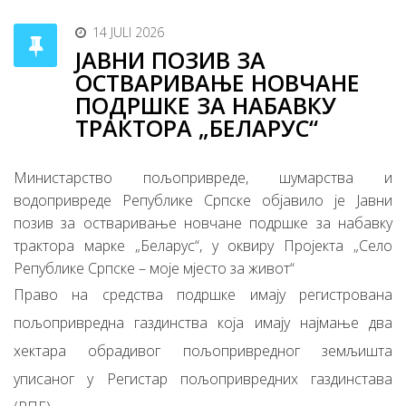
14 JULI 2026
ЈАВНИ ПОЗИВ ЗА
ОСТВАРИВАЊЕ НОВЧАНЕ
ПОДРШКЕ ЗА НАБАВКУ
ТРАКТОРА „БЕЛАРУС“
Министарство пољопривреде, шумарства и
водопривреде Републике Српске објавило је Јавни
позив за остваривање новчане подршке за набавку
трактора марке „Беларус“, у оквиру Пројекта „Село
Републике Српске – моје мјесто за живот“
Право на средства подршке имају регистрована
пољопривредна газдинства која имају најмање два
хектара обрадивог пољопривредног земљишта
уписаног у Регистар пољопривредних газдинстава