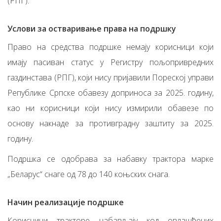
(РПГ).
Услови за остваривање права на подршку
Право на средства подршке немају корисници који
имају пасиван статус у Регистру пољопривредних
газдинстава (РПГ), који нису пријавили Пореској управи
Републике Српске обавезу доприноса за 2025. годину,
као ни корисници који нису измирили обавезе по
основу накнаде за противградну заштиту за 2025.
годину.
Подршка се одобрава за набавку трактора марке
„Беларус“ снаге од 78 до 140 коњских снага.
Начин реализације подршке
Корисници тракторе набављају код овлашћених