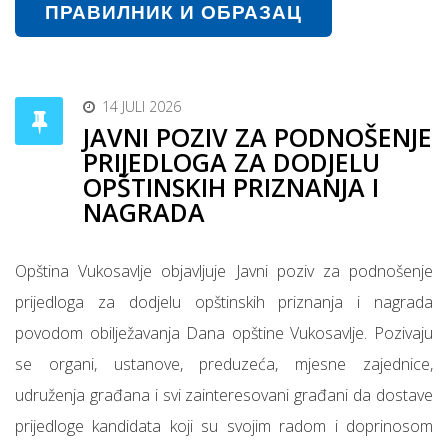
ПРАВИЛНИК И ОБРАЗАЦ
14 JULI 2026
JAVNI POZIV ZA PODNOŠENJE
PRIJEDLOGA ZA DODJELU
OPŠTINSKIH PRIZNANJA I
NAGRADA
Opština Vukosavlje objavljuje Javni poziv za podnošenje
prijedloga za dodjelu opštinskih priznanja i nagrada
povodom obilježavanja Dana opštine Vukosavlje. Pozivaju
se organi, ustanove, preduzeća, mjesne zajednice,
udruženja građana i svi zainteresovani građani da dostave
prijedloge kandidata koji su svojim radom i doprinosom