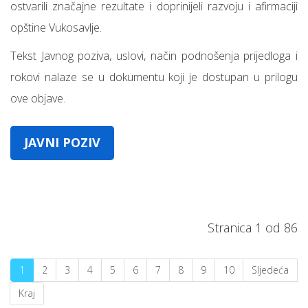
ostvarili značajne rezultate i doprinijeli razvoju i afirmaciji
opštine Vukosavlje.
Tekst Javnog poziva, uslovi, način podnošenja prijedloga i
rokovi nalaze se u dokumentu koji je dostupan u prilogu
ove objave.
JAVNI POZIV
Stranica 1 od 86
1
2
3
4
5
6
7
8
9
10
Sljedeća
Kraj