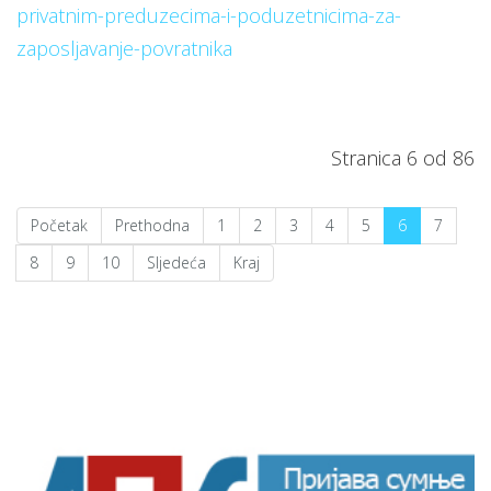
privatnim-preduzecima-i-poduzetnicima-za-
zaposljavanje-povratnika
Stranica 6 od 86
Početak
Prethodna
1
2
3
4
5
6
7
8
9
10
Sljedeća
Kraj