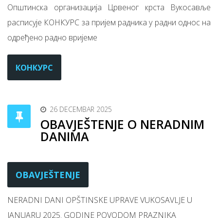
Општинска организација Црвеног крста Вукосавље
расписује КОНКУРС за пријем радника у радни однос на
одређено радно вријеме
КОНКУРС
26 DECEMBAR 2025
OBAVJEŠTENJE O NERADNIM
DANIMA
OBAVJEŠTENJE
NERADNI DANI OPŠTINSKE UPRAVE VUKOSAVLJE U
JANUARU 2025. GODINE POVODOM PRAZNIKA