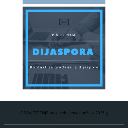
OBAVJEŠTENJE-nacrt rebalansa budžeta 2026.g
03 Avgust 2026