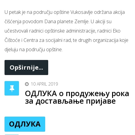
U petak je na području opštine Vukosavlje održana akcija
čišćenja povodom Dana planete Zemlje. U akciji su
učestvovali radnici opštinske administracije, radnici Eko
Čištoće i Centra za socijalni rad, te drugih organizacija koje
djeluju na području opštine.
Opširnije...
10 APRIL 2019
ОДЛУКА о продужењу рока
за достављање пријаве
ОДЛУКА