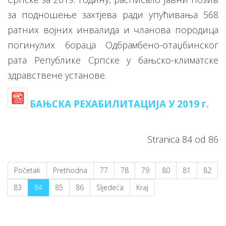
за подношење захтјева ради упућивања 568
ратних војних инвалида и чланова породица
погинулих бораца Одбрамбено-отаџбинског
рата Републике Српске у бањско-климатске
здравствене установе.
БАЊСКА РЕХАБИЛИТАЦИJA У 2019 г.
Stranica 84 od 86
Početak
Prethodna
77
78
79
80
81
82
83
84
85
86
Sljedeća
Kraj