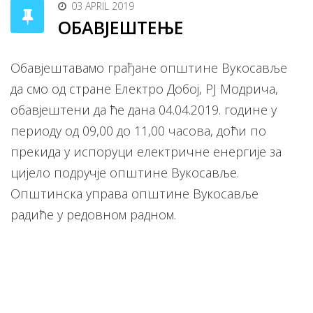
03 APRIL 2019
ОБАВЈЕШТЕЊЕ
Обавјештавамо грађане општине Вукосавље
да смо од стране Електро Добој, РЈ Модрича,
обавјештени да ће дана 04.04.2019. године у
периоду од 09,00 до 11,00 часова, доћи по
прекида у испоруци електричне енергије за
цијело подручје општине Вукосавље.
Општинска управа општине Вукосавље
радиће у редовном радном.