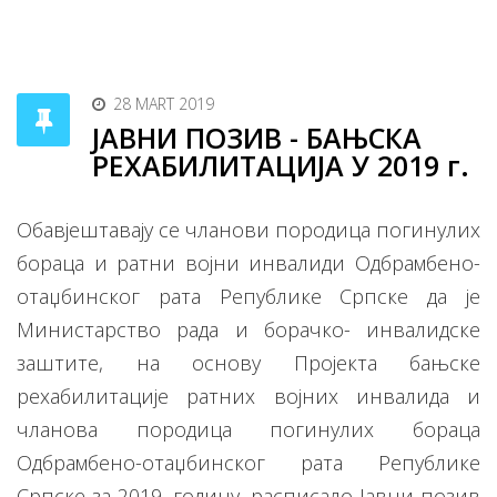
28 MART 2019
ЈАВНИ ПОЗИВ - БАЊСКА
РЕХАБИЛИТАЦИJA У 2019 г.
Обавјештавају се чланови породица погинулих
бораца и ратни војни инвалиди Одбрамбено-
отаџбинског рата Републике Српске да је
Министарство рада и борачко- инвалидске
заштите, на основу Пројекта бањске
рехабилитације ратних војних инвалида и
чланова породица погинулих бораца
Одбрамбено-отаџбинског рата Републике
Српске за 2019. годину, расписало Јавни позив