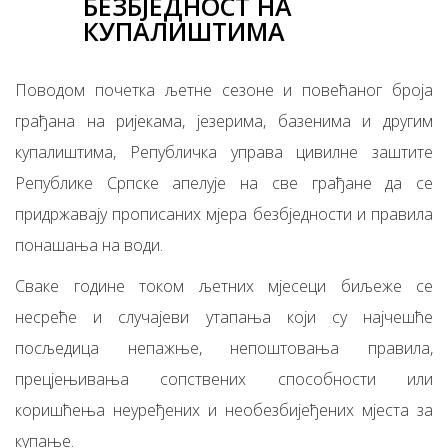
БЕЗБЈЕДНОСТ НА
КУПАЛИШТИМА
Поводом почетка љетне сезоне и повећаног броја
грађана на ријекама, језерима, базенима и другим
купалиштима, Републичка управа цивилне заштите
Републике Српске апелује на све грађане да се
придржавају прописаних мјера безбједности и правила
понашања на води.
Сваке године током љетних мјесеци биљеже се
несреће и случајеви утапања који су најчешће
посљедица непажње, непоштовања правила,
прецјењивања сопствених способности или
коришћења неуређених и необезбијеђених мјеста за
купање.