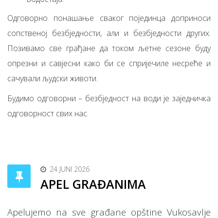
Одговорно понашање сваког појединца доприноси
сопственој безбједности, али и безбједности других.
Позивамо све грађане да током љетне сезоне буду
опрезни и савјесни како би се спријечиле несреће и
сачували људски животи.
Будимо одговорни – безбједност на води је заједничка
одговорност свих нас.
24 JUNI 2026
APEL GRAĐANIMA
Apelujemo na sve građane opštine Vukosavlje