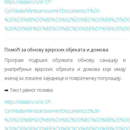
https://vladars.rs/sr-SP-
Cyrl/Vlada/Ministarstva/mirl/Documents/1%20-
%20%D0%88%D0%B0%D0%B2%D0%BD%D0%B8%20%D0
%20%D0%BF%D0%BE%D0%BC%D0%BE%D1%9B%20%D0%
Помоћ за обнову вјерских објеката и домова
Програм подршке обухвата обнову, санацију и
унапређење вјерских објеката и домова који имају
значај за локалне заједнице и повратничку популацију.
➡️ Текст јавног позива:
https://vladars.rs/sr-SP-
Cyrl/Vlada/Ministarstva/mirl/Documents/2%20-
%20%D0%88%D0%B0%D0%B2%D0%BD%D0%B8%20%D0
%20%D0%BF%D0%BE%D0%BC%D0%BE%D1%9B%20%D0