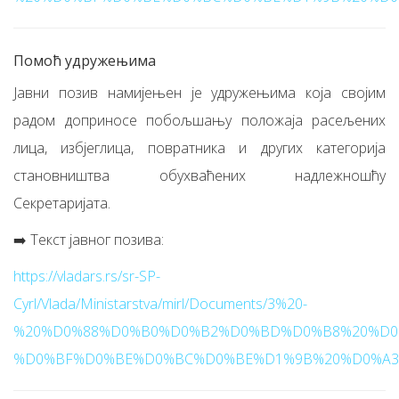
Помоћ удружењима
Јавни позив намијењен је удружењима која својим
радом доприносе побољшању положаја расељених
лица, избјеглица, повратника и других категорија
становништва обухваћених надлежношћу
Секретаријата.
➡️ Текст јавног позива:
https://vladars.rs/sr-SP-
Cyrl/Vlada/Ministarstva/mirl/Documents/3%20-
%20%D0%88%D0%B0%D0%B2%D0%BD%D0%B8%20%D0
%D0%BF%D0%BE%D0%BC%D0%BE%D1%9B%20%D0%A3%