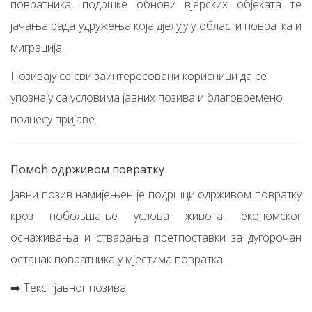
повратника, подршке обнови вјерских објеката те
јачања рада удружења која дјелују у области повратка и
миграција.
Позивају се сви заинтересовани корисници да се
упознају са условима јавних позива и благовремено
поднесу пријаве.
Помоћ одрживом повратку
Јавни позив намијењен је подршци одрживом повратку
кроз побољшање услова живота, економског
оснаживања и стварања претпоставки за дугорочан
останак повратника у мјестима повратка.
➡️ Текст јавног позива: