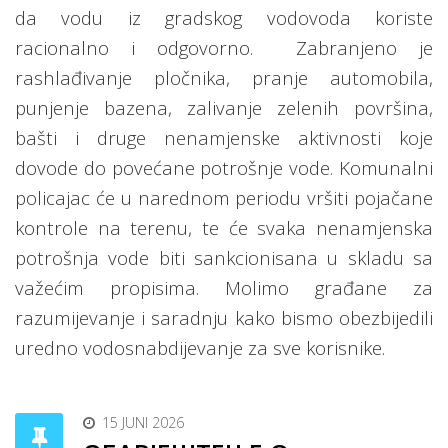
da vodu iz gradskog vodovoda koriste
racionalno i odgovorno.
Zabranjeno je
rashlađivanje pločnika, pranje automobila,
punjenje bazena, zalivanje zelenih površina,
bašti i druge nenamjenske aktivnosti koje
dovode do povećane potrošnje vode. Komunalni
policajac će u narednom periodu vršiti pojačane
kontrole na terenu, te će svaka nenamjenska
potrošnja vode biti sankcionisana u skladu sa
važećim propisima. Molimo građane za
razumijevanje i saradnju kako bismo obezbijedili
uredno vodosnabdijevanje za sve korisnike.
15 JUNI 2026