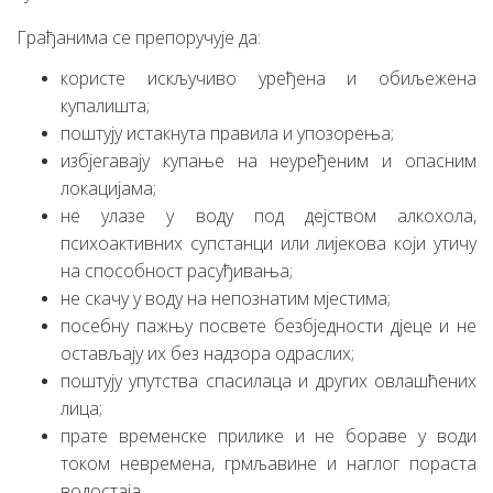
Грађанима се препоручује да:
користе искључиво уређена и обиљежена
купалишта;
поштују истакнута правила и упозорења;
избјегавају купање на неуређеним и опасним
локацијама;
не улазе у воду под дејством алкохола,
психоактивних супстанци или лијекова који утичу
на способност расуђивања;
не скачу у воду на непознатим мјестима;
посебну пажњу посвете безбједности дјеце и не
остављају их без надзора одраслих;
поштују упутства спасилаца и других овлашћених
лица;
прате временске прилике и не бораве у води
током невремена, грмљавине и наглог пораста
водостаја.