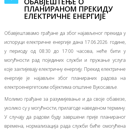
ОБАВЈЕШТЕЊЕ О
ПЛАНИРАНОМ ПРЕКИДУ
ЕЛЕКТРИЧНЕ ЕНЕРГИЈЕ
Обавјештавамо грађане да због најављеног прекида у
испоруци електричне енергије дана 17.06.2026. године,
у периоду од 08:30 до 17:00 часова, неће бити у
могућности рад појединих служби и пружање услуга
које захтијевају електричну енергију. Прекид електричне
енергије је најављен због планираних радова на
електроенергетским објектима општине Вукосавље.
Молимо грађане за разумијевање и да своје обавезе,
уколико су у могућности, прилагоде наведеном термину.
У случају да радови буду завршени прије планираног
времена, нормализација рада служби биће омогућена