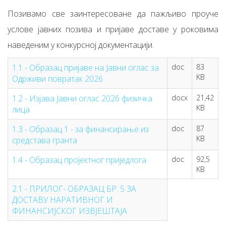
Позивамо све заинтересоване да пажљиво проуче
услове јавних позива и пријаве доставе у роковима
наведеним у конкурсној документацији.
1.1 - Oбразац пријаве на Jавни оглас за
doc
83
KB
Одрживи повратак 2026
1.2 - Изјава Јавни оглас 2026 физичка
docx
21,42
KB
лица
1.3 - Образац 1 - за финансирање из
doc
87
KB
средстава гранта
1.4 - Образац пројектног приједлога
doc
92,5
KB
2.1 - ПРИЛОГ- ОБРАЗАЦ БР. 5 ЗА
ДОСТАВУ НАРАТИВНОГ И
ФИНАНСИЈСКОГ ИЗВЈЕШТАЈА