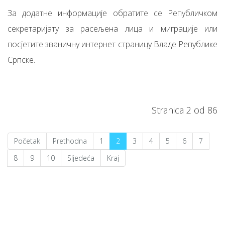
За додатне информације обратите се Републичком
секретаријату за расељена лица и миграције или
посјетите званичну интернет страницу Владе Републике
Српске.
Stranica 2 od 86
Početak
Prethodna
1
2
3
4
5
6
7
8
9
10
Sljedeća
Kraj