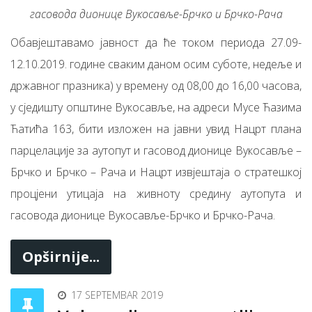
гасовода дионице Вукосавље-Брчко и Брчко-Рача
Обавјештавамо јавност да ће током периода 27.09-
12.10.2019. године сваким даном осим суботе, недеље и
државног празника) у времену од 08,00 до 16,00 часова,
у сједишту општине Вукосавље, на адреси Мусе Ћазима
Ћатића 163, бити изложен на јавни увид Нацрт плана
парцелације за аутопут и гасовод дионице Вукосавље –
Брчко и Брчко – Рача и Нацрт извјештаја о стратешкој
процјени утицаја на живноту средину аутопута и
гасовода дионице Вукосавље-Брчко и Брчко-Рача.
Opširnije...
17 SEPTEMBAR 2019