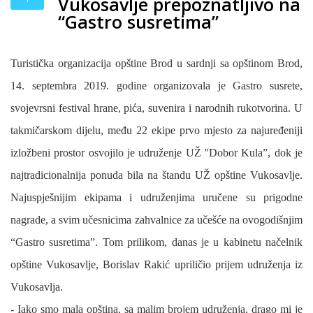
Vukosavlje prepoznatljivo na
“Gastro susretima”
Turistička organizacija opštine Brod u sardnji sa opštinom Brod,
14. septembra 2019. godine organizovala je Gastro susrete,
svojevrsni festival hrane, pića, suvenira i narodnih rukotvorina. U
takmičarskom dijelu, među 22 ekipe prvo mjesto za najuređeniji
izložbeni prostor osvojilo je udruženje UŽ ''Dobor Kula”, dok je
najtradicionalnija ponuda bila na štandu UŽ opštine Vukosavlje.
Najuspješnijim ekipama i udruženjima uručene s
u prigodne
nagrade, a svim učesnicima zahvalnice za učešće na ovogodišnjim
“Gastro susretima”. Tom prilikom, danas je u kabinetu načelnik
opštine Vukosavlje, Borislav Rakić upriličio prijem udruženja iz
Vukosavlja.
- Iako smo mala opština, sa malim brojem udruženja, drago mi je