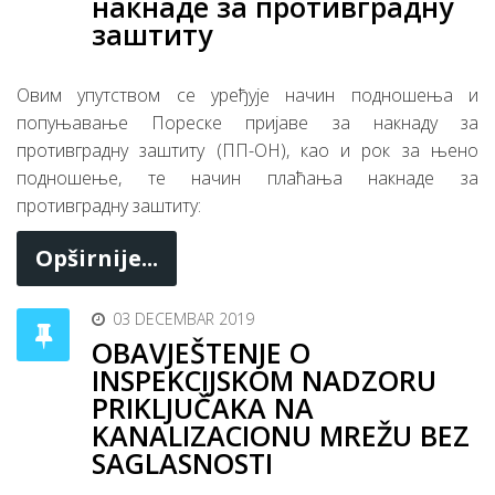
накнаде за противградну
заштиту
Овим упутством се уређује начин подношења и
попуњавање Пореске пријаве за накнаду за
противградну заштиту (ПП-ОН), као и рок за њено
подношење, те начин плаћања накнаде за
противградну заштиту:
Opširnije...
03 DECEMBAR 2019
OBAVJEŠTENJE O
INSPEKCIJSKOM NADZORU
PRIKLJUČAKA NA
KANALIZACIONU MREŽU BEZ
SAGLASNOSTI