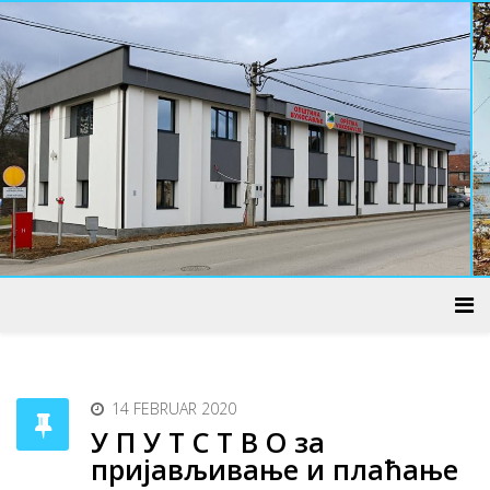
ADMINISTRATIVNI CENTAR
14 FEBRUAR 2020
У П У Т С Т В О за
пријављивање и плаћање