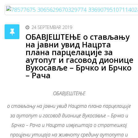
24 SEPTEMBAR 2019
OБАВЈЕШТЕЊЕ о стављању
на јавни увид Нацрта
плана парцелације за
аутопут и гасовод дионице
Вукосавље – Брчко и Брчко
– Рача
OБАВЈЕШТЕЊЕ
о стављању на јавни увид Нацрта плана парцелације
за аутопут и гасовод дионице Вукосавље – Брчко и
Брчко – Рача и Нацрта извјештаја о стратешкој
процјени утицаја на живноту средину аутопута и