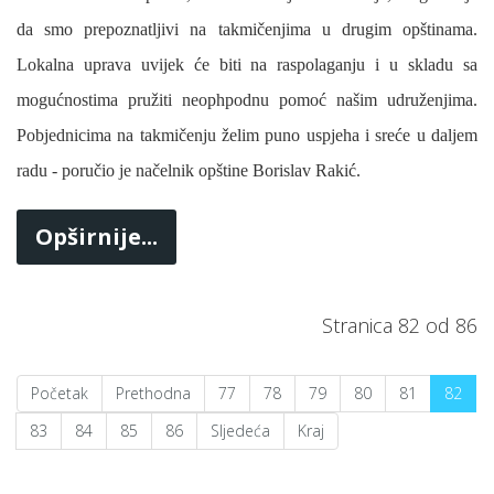
da smo prepoznatljivi na takmičenjima u drugim opštinama.
Lokalna uprava uvijek će biti na raspolaganju i u skladu sa
mogućnostima pružiti neophpodnu pomoć našim udruženjima.
Pobjednicima na takmičenju želim puno uspjeha i sreće u daljem
radu - poručio je načelnik opštine Borislav Rakić.
Opširnije...
Stranica 82 od 86
Početak
Prethodna
77
78
79
80
81
82
83
84
85
86
Sljedeća
Kraj