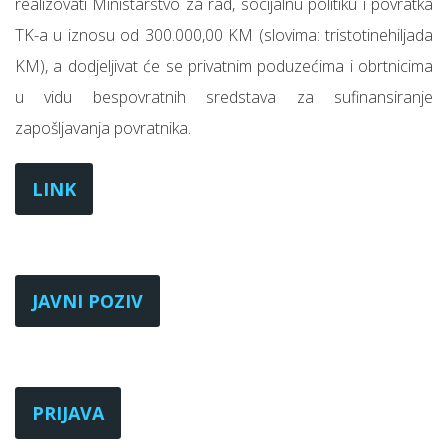
realizovati Ministarstvo za rad, socijalnu politiku i povratka
TK-a u iznosu od 300.000,00 KM (slovima: tristotinehiljada
KM), a dodjeljivat će se privatnim poduzećima i obrtnicima
u vidu bespovratnih sredstava za sufinansiranje
zapošljavanja povratnika.
LINK
JAVNI POZIV
PRIJAVA