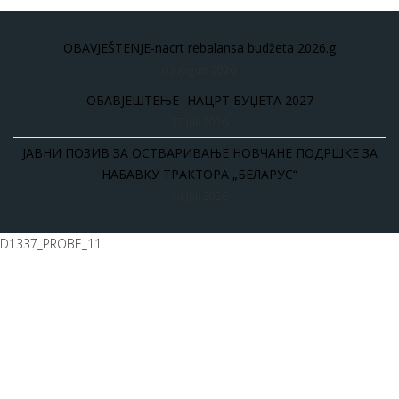
OBAVJEŠTENJE-nacrt rebalansa budžeta 2026.g
03 Avgust 2026
ОБАВЈЕШТЕЊЕ -НАЦРТ БУЏЕТА 2027
17 Juli 2026
ЈАВНИ ПОЗИВ ЗА ОСТВАРИВАЊЕ НОВЧАНЕ ПОДРШКЕ ЗА
НАБАВКУ ТРАКТОРА „БЕЛАРУС“
14 Juli 2026