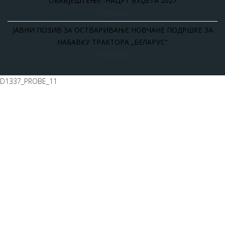
ОБАВЈЕШТЕЊЕ -НАЦРТ БУЏЕТА 2027
17 Juli 2026
ЈАВНИ ПОЗИВ ЗА ОСТВАРИВАЊЕ НОВЧАНЕ ПОДРШКЕ ЗА
НАБАВКУ ТРАКТОРА „БЕЛАРУС“
14 Juli 2026