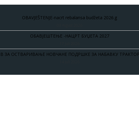
OBAVJEŠTENJE-nacrt rebalansa budžeta 2026.g
03 Avgust 2026
ОБАВЈЕШТЕЊЕ -НАЦРТ БУЏЕТА 2027
17 Juli 2026
В ЗА ОСТВАРИВАЊЕ НОВЧАНЕ ПОДРШКЕ ЗА НАБАВКУ ТРАКТОР
14 Juli 2026