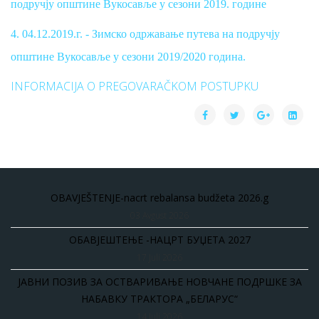
подручју општине Вукосавље у сезони 2019. године
4. 04.12.2019.г. - Зимско одржавање путева на подручју
општине Вукосавље у сезони 2019/2020 година.
INFORMACIJA O PREGOVARAČKOM POSTUPKU
OBAVJEŠTENJE-nacrt rebalansa budžeta 2026.g
03 Avgust 2026
ОБАВЈЕШТЕЊЕ -НАЦРТ БУЏЕТА 2027
17 Juli 2026
ЈАВНИ ПОЗИВ ЗА ОСТВАРИВАЊЕ НОВЧАНЕ ПОДРШКЕ ЗА
НАБАВКУ ТРАКТОРА „БЕЛАРУС“
14 Juli 2026