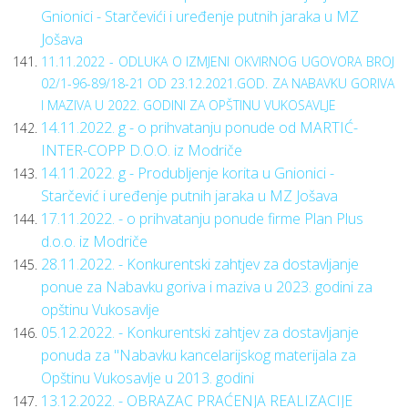
Gnionici - Starčevići i uređenje putnih jaraka u MZ
Jošava
11.11.2022 - ODLUKA O IZMJENI OKVIRNOG UGOVORA BROJ
02/1-96-89/18-21 OD 23.12.2021.GOD. ZA NABAVKU GORIVA
I MAZIVA U 2022. GODINI ZA OPŠTINU VUKOSAVLJE
14.11.2022. g - o prihvatanju ponude od MARTIĆ-
INTER-COPP D.O.O. iz Modriče
14.11.2022. g - Produbljenje korita u Gnionici -
Starčević i uređenje putnih jaraka u MZ Jošava
17.11.2022. - o prihvatanju ponude firme Plan Plus
d.o.o. iz Modriče
28.11.2022. - Konkurentski zahtjev za dostavljanje
ponue za Nabavku goriva i maziva u 2023. godini za
opštinu Vukosavlje
05.12.2022. - Konkurentski zahtjev za dostavljanje
ponuda za "Nabavku kancelarijskog materijala za
Opštinu Vukosavlje u 2013. godini
13.12.2022. - OBRAZAC PRAĆENJA REALIZACIJE