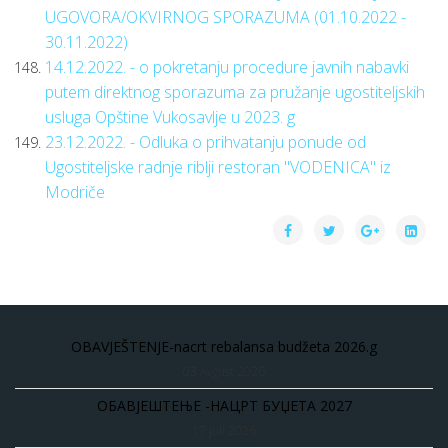
UGOVORA/OKVIRNOG SPORAZUMA (01.10.2022 -
30.11.2022)
14.12.2022. - o pokretanju procedure javnih nabavki
putem direktnog sporazuma za pružanje ugostiteljskih
usluga Opštine Vukosavlje u 2023. g
23.12.2022. - Odluka o prihvatanju ponude od
Ugostiteljske radnje riblji restoran "VODENICA" iz
Modriče
OBAVJEŠTENJE-nacrt rebalansa budžeta 2026.g
03 Avgust 2026
ОБАВЈЕШТЕЊЕ -НАЦРТ БУЏЕТА 2027
17 Juli 2026