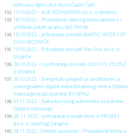
šahtova u dijelu ulice Musa Ćazim Ćatić
15.10.2022. - AGE INŽINJERING d.o.o. iz Modriče
18.10.2022. - Produbljenje rijećnog korita Jakešnica i
uređenje putnih jaraka u MZ Pećnik
18.10.2022. - prihvatanje ponude MARTIĆ INTER COP
D.O.O MODRIČA
19.10.2022. - Prihvatanje ponude Plan Plus d.o.o. iz
Modriče
26.10.2022. - o prihvatanju ponude od D.O.O. PELESIĆ
iz Modriče
26.10.2022. - Energetsko pregled sa certifikatom za
novoizgrađeni objekat Administrativnog centra Opštine
Vukosavlje bruto površine 911,81m2
03.11.2022. - Nabavka novog automobila za potrebe
Opštine Vukosavlje
08. 11.2022. - prihvatanje ponude firme K-PROJEKT
d.o.o. iz Istočnog Sarajeva
08.11.2022 - Direktni sporazum - Produbljenje korita u