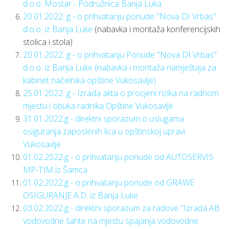
d.o.o. Mostar - Podružnica Banja Luka
20.01.2022. g - o prihvatanju ponude "Nova DI Vrbas"
d.o.o. iz Banja Luke
(nabavka i montaža konferencijskih
stolica i stola)
20.01.2022. g - o prihvatanju Ponude "Nova DI Vrbas"
d.o.o. iz Banja Luke (nabavka i montaža namještaja za
kabinet načelnika opštine Vukosavlje)
25.01.2022. g - Izrada akta o procjeni rizika na radnom
mjestu i obuka radnika Opštine Vukosavlje
31.01.2022.g - direktni sporazum o uslugama
osiguranja zaposlenih lica u opštinskoj upravi
Vukosavlje
01.02.2022.g - o prihvatanju ponude od AUTOSERVIS
MP-TIM iz Šamca
01.02.2022.g - o prihvatanju ponude od GRAWE
OSIGURANJE A.D. iz Banja Luke
03.02.2022.g - direktni sporazum za radove "Izrada AB
vodovodne šahte na mjestu spajanja vodovodne