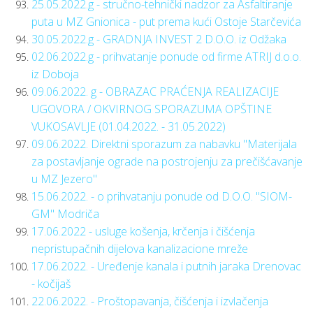
25.05.2022.g - stručno-tehnički nadzor za Asfaltiranje
puta u MZ Gnionica - put prema kući Ostoje Starčevića
30.05.2022.g - GRADNJA INVEST 2 D.O.O. iz Odžaka
02.06.2022.g - prihvatanje ponude od firme ATRIJ d.o.o.
iz Doboja
09.06.2022. g - OBRAZAC PRAĆENJA REALIZACIJE
UGOVORA / OKVIRNOG SPORAZUMA OPŠTINE
VUKOSAVLJE (01.04.2022. - 31.05.2022)
09.06.2022. Direktni sporazum za nabavku "Materijala
za postavljanje ograde na postrojenju za prečišćavanje
u MZ Jezero"
15.06.2022. - o prihvatanju ponude od D.O.O. "SIOM-
GM" Modriča
17.06.2022 - usluge košenja, krčenja i čišćenja
nepristupačnih dijelova kanalizacione mreže
17.06.2022. - Uređenje kanala i putnih jaraka Drenovac
- kočijaš
22.06.2022. - Proštopavanja, čišćenja i izvlačenja