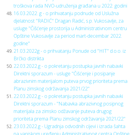
troškova rada NVO-udruženja građana u 2022. godini
16.03.2022. g - o prihvatanju podnude od Uslužna
djelatnost "RADIĆ" Dragan Radić, s.p. Vukosavlje, za
usluge "Čišćenje prostorija u Administrativnom centru
Opštine Vukosavlje za period mart-decembar 2022.
godine"
21.03.2022g - o prihvatanju Ponude od "HIT" d.o.o. iz
Brčko distrikta
22.03.2022.g - o pokretanju postupka javnih nabavki
Direktni sporazum - usluge "Čišćenje i posipanje
abrazivnim materijalom puteva prvog prioriteta prema
Planu zimskog održavanja 2021/22"
22.03.2022.g - o pokretanju postupka javnih nabavki
Direktni sporazum - "Nabavka abrazivnog posipnog
materijala za zimsko odžavanje puteva drugog
prioriteta prema Planu zimskog održavanja 2021/22"
23.03.2022.g - Ugradnja odvodnih cijevi i izrada šahta
na vanjskom uređenju Administrativnog centra Opštine