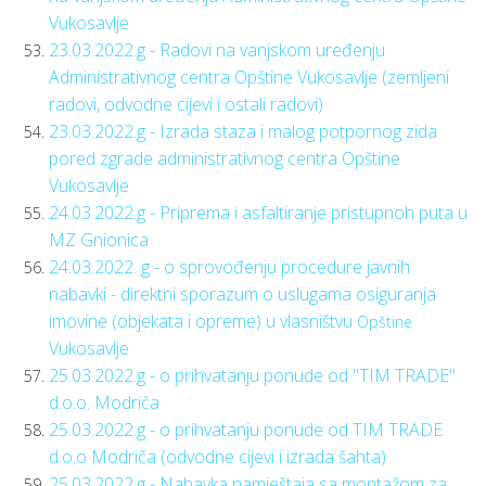
Vukosavlje
23.03.2022.g - Radovi na vanjskom uređenju
Administrativnog centra Opštine Vukosavlje (zemljeni
radovi, odvodne cijevi i ostali radovi)
23.03.2022.g - Izrada staza i malog potpornog zida
pored zgrade administrativnog centra Opštine
Vukosavlje
24.03.2022.g - Priprema i asfaltiranje pristupnoh puta u
MZ Gnionica
24.03.2022. g - o sprovođenju procedure javnih
nabavki - direktni sporazum o uslugama osiguranja
imovine (objekata i opreme) u vlasništvu
Opštine
Vukosavlje
25.03.2022.g - o prihvatanju ponude od "TIM TRADE"
d.o.o. Modriča
25.03.2022.g - o prihvatanju ponude od TIM TRADE
d.o.o Modriča (odvodne cijevi i izrada šahta)
25.03.2022.g - Nabavka namještaja sa montažom za