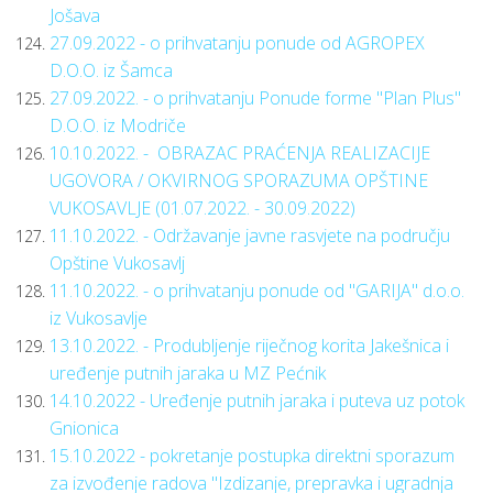
Jošava
27.09.2022 - o prihvatanju ponude od AGROPEX
D.O.O. iz Šamca
27.09.2022. - o prihvatanju Ponude forme "Plan Plus"
D.O.O. iz Modriče
10.10.2022. - OBRAZAC PRAĆENJA REALIZACIJE
UGOVORA / OKVIRNOG SPORAZUMA OPŠTINE
VUKOSAVLJE (01.07.2022. - 30.09.2022)
11.10.2022. - Održavanje javne rasvjete na području
Opštine Vukosavlj
11.10.2022. - o prihvatanju ponude od "GARIJA" d.o.o.
iz Vukosavlje
13.10.2022. - Produbljenje riječnog korita Jakešnica i
uređenje putnih jaraka u MZ Pećnik
14.10.2022 - Uređenje putnih jaraka i puteva uz potok
Gnionica
15.10.2022 - pokretanje postupka direktni sporazum
za izvođenje radova "Izdizanje, prepravka i ugradnja