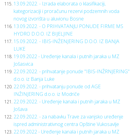
13.09.2022. - Izrada elaborata o klasifikaciji,
kategorizaciji i proračunu rezervi podzemnih voda
novog izvorišta u aluvionu Bosne
13.09.2022. - O PRIHVATANJU PONUDE FIRME MS
HYDRO D.O.O. IZ BIJELJINE
15.09.2022. - IBIS-INŽENJERING D.O.O. IZ BANJA
LUKE
19.09.2022 - Uređenje kanala i putnih jaraka u MZ
Jošasvica
22.09.2022. - prihvatanje ponude "IBIS-INŽRNJERING"
d.o.o. iz Banja Luke
22.09.2022. - prihvatanju ponude od AGE
INŽINJERING d.o.o. iz Modriče
22.09.2022. - Uređenje kanala i putnih jaraka u MZ
Jošava
22.09.2022. - za nabavku Trave za vanjsko uređenje
ispred administrativnog centra Opštine Vukosavlje
22.09.2022 - Uređenje kanala i putnih jaraka u MZ