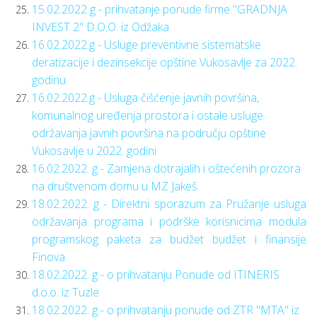
15.02.2022 g - prihvatanje ponude firme "GRADNJA
INVEST 2" D.O.O. iz Odžaka
16.02.2022.g - Usluge preventivne sistematske
deratizacije i dezinsekcije opštine Vukosavlje za 2022.
godinu
16.02.2022.g - Usluga čišćenje javnih površina,
komunalnog uređenja prostora i ostale usluge
održavanja javnih površina na području opštine
Vukosavlje u 2022. godini
16.02.2022. g - Zamjena dotrajalih i oštećenih prozora
na društvenom domu u MZ Jakeš
18.02.2022. g - Direktni sporazum za Pružanje usluga
održavanja programa i podrške korisnicima modula
programskog paketa za budžet budžet i finansije
Finova
18.02.2022. g - o prihvatanju Ponude od ITINERIS
d.o.o. iz Tuzle
18.02.2022. g - o prihvatanju ponude od ZTR "MTA" iz