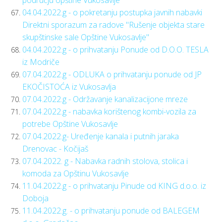
području opštine Vukosavlje"
04.04.2022.g - o pokretanju postupka javnih nabavki
Direktni sporazum za radove "Rušenje objekta stare
skupštinske sale Opštine Vukosavlje"
04.04.2022.g - o prihvatanju Ponude od D.O.O. TESLA
iz Modriče
07.04.2022.g - ODLUKA o prihvatanju ponude od JP
EKOČISTOĆA iz Vukosavlja
07.04.2022.g - Održavanje kanalizacijone mreze
07.04.2022.g - nabavka korištenog kombi-vozila za
potrebe Opštine Vukosavlje
07.04.2022.g- Uređenje kanala i putnih jaraka
Drenovac - Kočijaš
07.04.2022. g - Nabavka radnih stolova, stolica i
komoda za Opštinu Vukosavlje
11.04.2022.g - o prihvatanju Pinude od KING d.o.o. iz
Doboja
11.04.2022.g. - o prihvatanju ponude od BALEGEM