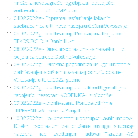
mreže iz novosagrađenog objekta i postojeće
vodovodne mreže u MZ Jezero"
04.02.2022.g - Priprama i asfaltiranje lokalnih
saobraćajnica u tri nova naselja u Opštini Vukosavlje
08.02.2022.g - o prihvatanju Predračuna broj: 2 od
TEKOS D.O.O. iz Banja Luke
08.02.2022.g - Direktni sporazum - za nabavku HTZ
odijela za potrebe Opštine Vukosavlje
08.02.2022.g. - Direktna pogodba za usluge "Hvatanje i
zbrinjavanje napuštenih pasa na području opštine
Vukosavlje u toku 2022. godine"
09.02.2022.g - o prihvatanju ponude od Ugostiteljske
radnje riblji restoran "VODENICA" iz Modriče
09.02.2022.g. - o prihvatanju Ponude od firme
"PREVENTIVA" d.o.o. iz Banja Luke
10.02.2022.g - o pokretanju postupka javnih nabavki
Direktni sporazum za pružanje usluga stručnog
nadzora nad izvođenjem radova "Izrada AB