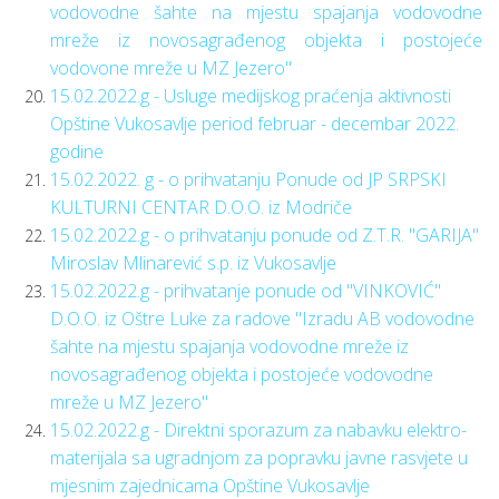
vodovodne šahte na mjestu spajanja vodovodne
mreže iz novosagrađenog objekta i postojeće
vodovone mreže u MZ Jezero"
15.02.2022.g - Usluge medijskog praćenja aktivnosti
Opštine Vukosavlje period februar - decembar 2022.
godine
15.02.2022. g - o prihvatanju Ponude od JP SRPSKI
KULTURNI CENTAR D.O.O. iz Modriče
15.02.2022.g - o prihvatanju ponude od Z.T.R. "GARIJA"
Miroslav Mlinarević s.p. iz Vukosavlje
15.02.2022.g - prihvatanje ponude od "VINKOVIĆ"
D.O.O. iz Oštre Luke za radove "Izradu AB vodovodne
šahte na mjestu spajanja vodovodne mreže iz
novosagrađenog objekta i postojeće vodovodne
mreže u MZ Jezero"
15.02.2022.g - Direktni sporazum za nabavku elektro-
materijala sa ugradnjom za popravku javne rasvjete u
mjesnim zajednicama Opštine Vukosavlje