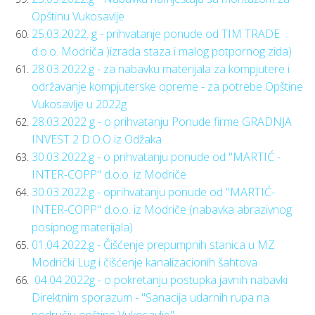
Opštinu Vukosavlje
25.03.2022. g - prihvatanje ponude od TIM TRADE
d.o.o. Modriča )izrada staza i malog potpornog zida)
28.03.2022.g - za nabavku materijala za kompjutere i
održavanje kompjuterske opreme - za potrebe Opštine
Vukosavlje u 2022g
28.03.2022 g - o prihvatanju Ponude firme GRADNJA
INVEST 2 D.O.O iz Odžaka
30.03.2022.g - o prihvatanju ponude od "MARTIĆ -
INTER-COPP" d.o.o. iz Modriče
30.03.2022.g - oprihvatanju ponude od "MARTIĆ-
INTER-COPP" d.o.o. iz Modriče (nabavka abrazivnog
posipnog materijala)
01.04.2022.g - Čišćenje prepumpnih stanica u MZ
Modrički Lug i čišćenje kanalizacionih šahtova
04.04.2022g - o pokretanju postupka javnih nabavki
Direktnim sporazum - "Sanacija udarnih rupa na