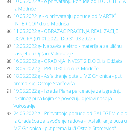
10.05.2022.g - o prihvatanju Ponude od D.O.O. TESLA
iz Modriče
10.05.2022. g - o prihvatanju ponude od MARTIĆ
INTER COP d.o.o Modriča
11.05.2022.g - OBRAZAC PRAĆENJA REALIZACIJE
UGVORA (01.01.2022. DO 31.03.2022.)
12.05.2022.g- Nabavka elektro - materijala za uličnu
rasvjetu u Opštini Vukosavlje
16.05.2022.g - GRADNJA INVEST 2 D.O.O. iz Odžaka
18.05.2022.g - PRODEX d.o.o. iz Modriče
18.05.2022.g - Asfaltiranje puta u MZ Gnionica - put
prema kući Ostoje Starčevića
19.05.2022.g - Izrada Plana parcelacije za izgradnju
lokalnog puta kojim se povezuju dijelovi naselja
Vukosavlje
24.05.2022.g - Prihvatanje ponude od BALEGEM d.o.o.
iz Gradačca za izvođenje radova - "Asfaltiranje puta u
MZ Gnionica - put prema kući Ostoje Starčevića"