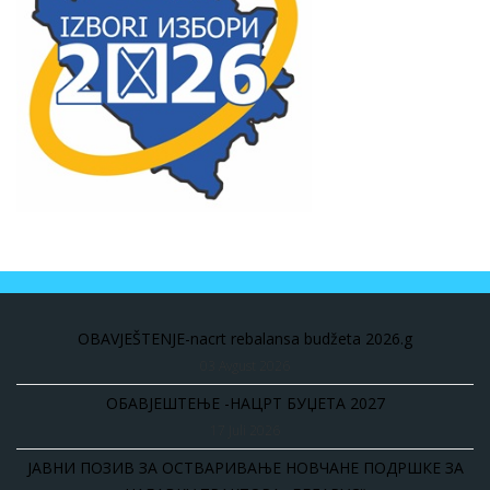
OBAVJEŠTENJE-nacrt rebalansa budžeta 2026.g
03 Avgust 2026
ОБАВЈЕШТЕЊЕ -НАЦРТ БУЏЕТА 2027
17 Juli 2026
ЈАВНИ ПОЗИВ ЗА ОСТВАРИВАЊЕ НОВЧАНЕ ПОДРШКЕ ЗА