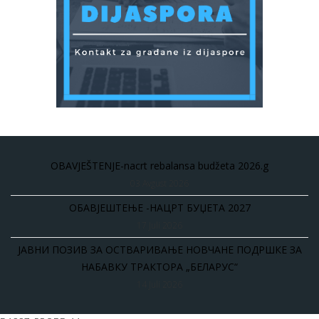
OBAVJEŠTENJE-nacrt rebalansa budžeta 2026.g
03 Avgust 2026
ОБАВЈЕШТЕЊЕ -НАЦРТ БУЏЕТА 2027
17 Juli 2026
ЈАВНИ ПОЗИВ ЗА ОСТВАРИВАЊЕ НОВЧАНЕ ПОДРШКЕ ЗА
НАБАВКУ ТРАКТОРА „БЕЛАРУС“
14 Juli 2026