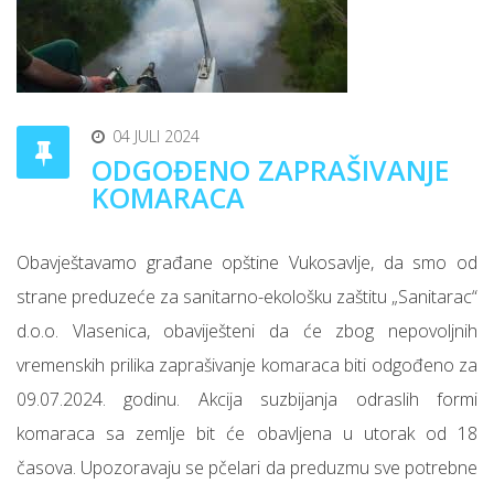
04 JULI 2024
ODGOĐENO ZAPRAŠIVANJE
KOMARACA
Obavještavamo građane opštine Vukosavlje, da smo od
strane preduzeće za sanitarno-ekološku zaštitu „Sanitarac“
d.o.o. Vlasenica, obaviješteni da će zbog nepovoljnih
vremenskih prilika zaprašivanje komaraca biti odgođeno za
09.07.2024. godinu. Akcija suzbijanja odraslih formi
komaraca sa zemlje bit će obavljena u utorak od 18
časova. Upozoravaju se pčelari da preduzmu sve potrebne