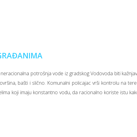
 GRAĐANIMA
racionalna potrošnja vode iz gradskog Vodovoda biti kažnjava
ovršina, bašti i slično. Komunalni policajac vrši kontrolu na te
lima koji imaju konstantno vodu, da racionalno koriste istu kako