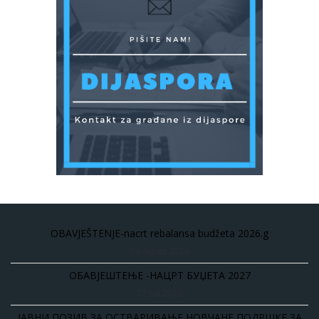
OBAVJEŠTENJE-nacrt rebalansa budžeta 2026.g
03 Avgust 2026
ОБАВЈЕШТЕЊЕ -НАЦРТ БУЏЕТА 2027
17 Juli 2026
ЈАВНИ ПОЗИВ ЗА ОСТВАРИВАЊЕ НОВЧАНЕ ПОДРШКЕ ЗА