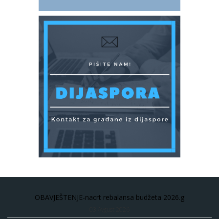
OBAVJEŠTENJE-nacrt rebalansa budžeta 2026.g
03 Avgust 2026