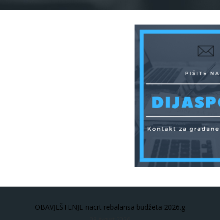
OBAVJEŠTENJE-nacrt rebalansa budžeta 2026.g
03 Avgust 2026