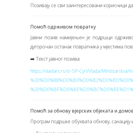
Позивају се сви заинтересовани корисници да
Помоћ одрживом повратку
Јавни позив намијењен је подршци одржив
дугорочан останак повратника у мјестима пов
➡️ Текст јавног позива:
https://vladars.rs/sr-SP-Cyrl/Vlada/Ministarstva
%20%D0%88%D0%B0%D0%B2%D0%BD%D0%
%20%D0%BF%D0%BE%D0%BC%D0%BE%D1%9
Помоћ за обнову вјерских објеката и домо
Програм подршке обухвата обнову, санацију и 