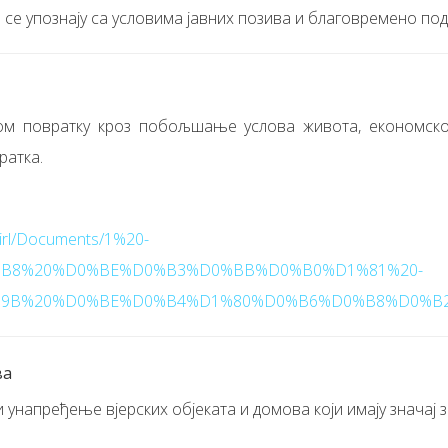
 се упознају са условима јавних позива и благовремено под
ом повратку кроз побољшање услова живота, економск
ратка.
/mirl/Documents/1%20-
B8%20%D0%BE%D0%B3%D0%BB%D0%B0%D1%81%20-
B%20%D0%BE%D0%B4%D1%80%D0%B6%D0%B8%D0%B2%
ва
унапређење вјерских објеката и домова који имају значај з