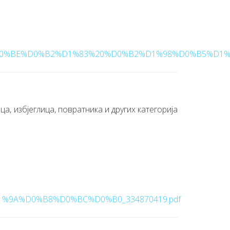
%BE%D0%B2%D1%83%20%D0%B2%D1%98%D0%B5%D1%8
 избјеглица, повратника и других категорија
A%D0%B8%D0%BC%D0%B0_334870419.pdf