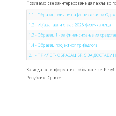
Позивамо све заинтересоване да пажљиво проу
1.1 - Oбразац пријаве на Jавни оглас за Одр
1.2 - Изјава Јавни оглас 2026 физичка лица
1.3 - Образац 1 - за финансирање из средста
1.4 - Образац пројектног приједлога
2.1 - ПРИЛОГ- ОБРАЗАЦ БР. 5 ЗА ДОСТАВ
За додатне информације обратите се Републ
Републике Српске.