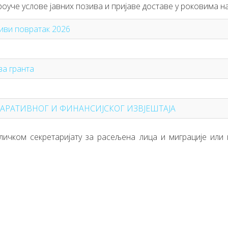
че услове јавних позива и пријаве доставе у роковима на
живи повратак 2026
ва гранта
У НАРАТИВНОГ И ФИНАНСИЈСКОГ ИЗВЈЕШТАЈА
ичком секретаријату за расељена лица и миграције или 