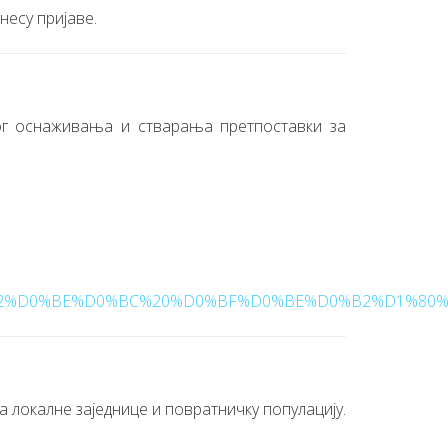
несу пријаве.
ог оснаживања и стварања претпоставки за
D0%BE%D0%BC%20%D0%BF%D0%BE%D0%B2%D1%80%D0%
а локалне заједнице и повратничку популацију.