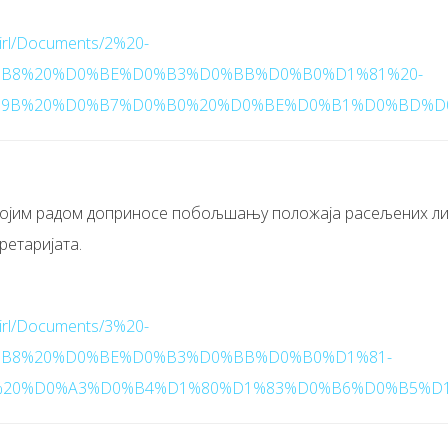
/mirl/Documents/2%20-
B8%20%D0%BE%D0%B3%D0%BB%D0%B0%D1%81%20-
9B%20%D0%B7%D0%B0%20%D0%BE%D0%B1%D0%BD%D0
војим радом доприносе побољшању положаја расељених лица,
етаријата.
/mirl/Documents/3%20-
B8%20%D0%BE%D0%B3%D0%BB%D0%B0%D1%81-
0%D0%A3%D0%B4%D1%80%D1%83%D0%B6%D0%B5%D1%9