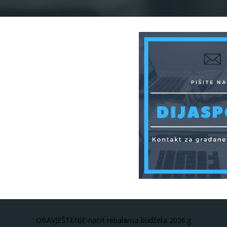
OBAVJEŠTENJE-nacrt rebalansa budžeta 2026.g