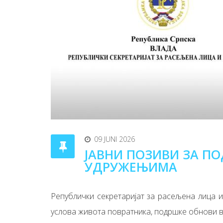
09 JUNI 2026
ЈАВНИ ПОЗИВИ ЗА П
УДРУЖЕЊИМА
Републички секретаријат за расељена лица и
услова живота повратника, подршке обнови вје