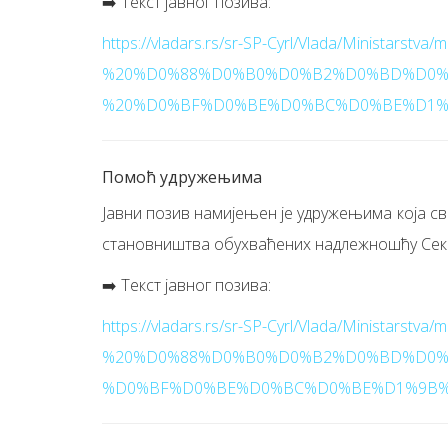
➡️ Текст јавног позива:
https://vladars.rs/sr-SP-Cyrl/Vlada/Ministarstva
%20%D0%88%D0%B0%D0%B2%D0%BD%D0%
%20%D0%BF%D0%BE%D0%BC%D0%BE%D1%
Помоћ удружењима
Јавни позив намијењен је удружењима која с
становништва обухваћених надлежношћу Секр
➡️ Текст јавног позива:
https://vladars.rs/sr-SP-Cyrl/Vlada/Ministarstva
%20%D0%88%D0%B0%D0%B2%D0%BD%D0%
%D0%BF%D0%BE%D0%BC%D0%BE%D1%9B%2