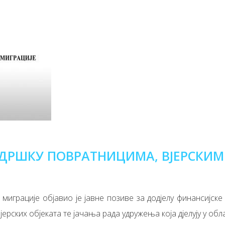
ОДРШКУ ПОВРАТНИЦИМА, ВЈЕРСКИМ
 миграције објавио је јавне позиве за додјелу финансијск
рских објеката те јачања рада удружења која дјелују у обл