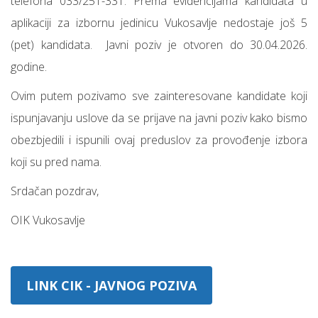
telefona 033/251-331. Prema evidencijama kandidata u
aplikaciji za izbornu jedinicu Vukosavlje nedostaje još 5
(pet) kandidata. Javni poziv je otvoren do 30.04.2026.
godine.
Ovim putem pozivamo sve zainteresovane kandidate koji
ispunjavanju uslove da se prijave na javni poziv kako bismo
obezbjedili i ispunili ovaj preduslov za provođenje izbora
koji su pred nama.
Srdačan pozdrav,
OIK Vukosavlje
LINK CIK - JAVNOG POZIVA