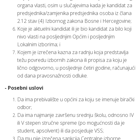
organa vlasti, osim u slučajevima kada je kandidat za
predsjednika/zamjenika predsjednika osoba iz člana
2.12 stav (4) Izbornog zakona Bosne i Hercegovine;
Koje je aktuelni kandidat ili je bio kandidat za bilo koji
nivo vlasti na posljednjim Općim i posljednjim
Lokalnim izborima; i
Kojem je izrečena kazna za radnju koja predstavlja
težu povredu izbornih zakona ili propisa za koju je
lično odgovorno, u posljednje četiri godine, računajući
od dana pravosnažnosti odluke.
- Posebni uslovi
Da ima prebivalište u općini za koju se imenuje birački
odbor;
Da ima najmanje završenu srednju školu, odnosno IV
ili V stepen stručne spreme (po mogućnosti da je
student, apsolvent) ili da posjeduje VSS;
Da mu nije izrečena sankcija Centralne izborne