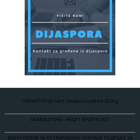
OBAVJEŠTENJE-nacrt rebalansa budžeta 2026.g
03 Avgust 2026
ОБАВЈЕШТЕЊЕ -НАЦРТ БУЏЕТА 2027
17 Juli 2026
ЈАВНИ ПОЗИВ ЗА ОСТВАРИВАЊЕ НОВЧАНЕ ПОДРШКЕ ЗА