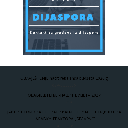
OBAVJEŠTENJE-nacrt rebalansa budžeta 2026.g
03 Avgust 2026
ОБАВЈЕШТЕЊЕ -НАЦРТ БУЏЕТА 2027
17 Juli 2026
ЈАВНИ ПОЗИВ ЗА ОСТВАРИВАЊЕ НОВЧАНЕ ПОДРШКЕ ЗА
НАБАВКУ ТРАКТОРА „БЕЛАРУС“
14 Juli 2026