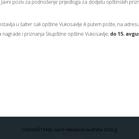
Javni poziv za podnošenje prijedloga za dodjelu opštinskih pr
avlja u šalter sali opštine Vukosavlje ili putem pošte, na adre
 nagrade i priznanja Skupštine opštine Vukosavlje,
do 15. avgu
OBAVJEŠTENJE-nacrt rebalansa budžeta 2026.g
03 Avgust 2026