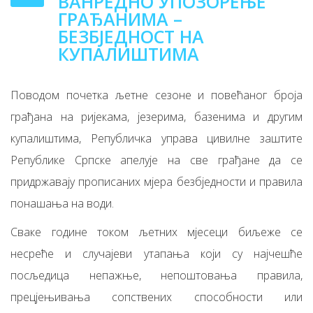
ВАНРЕДНО УПОЗОРЕЊЕ
ГРАЂАНИМА –
БЕЗБЈЕДНОСТ НА
КУПАЛИШТИМА
Поводом почетка љетне сезоне и повећаног броја
грађана на ријекама, језерима, базенима и другим
купалиштима, Републичка управа цивилне заштите
Републике Српске апелује на све грађане да се
придржавају прописаних мјера безбједности и правила
понашања на води.
Сваке године током љетних мјесеци биљеже се
несреће и случајеви утапања који су најчешће
посљедица непажње, непоштовања правила,
прецјењивања сопствених способности или