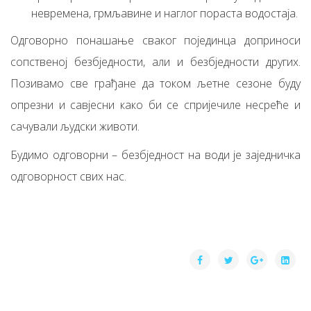
невремена, грмљавине и наглог пораста водостаја.
Одговорно понашање сваког појединца доприноси
сопственој безбједности, али и безбједности других.
Позивамо све грађане да током љетне сезоне буду
опрезни и савјесни како би се спријечиле несреће и
сачували људски животи.
Будимо одговорни – безбједност на води је заједничка
одговорност свих нас.