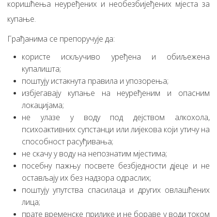
коришћења неуређених и необезбијеђених мјеста за
купање.
Грађанима се препоручује да:
користе искључиво уређена и обиљежена
купалишта;
поштују истакнута правила и упозорења;
избјегавају купање на неуређеним и опасним
локацијама;
не улазе у воду под дејством алкохола,
психоактивних супстанци или лијекова који утичу на
способност расуђивања;
не скачу у воду на непознатим мјестима;
посебну пажњу посвете безбједности дјеце и не
остављају их без надзора одраслих;
поштују упутства спасилаца и других овлашћених
лица;
прате временске прилике и не бораве у води током