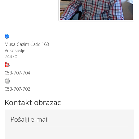
Musa Ćazim Ćatić 163
Vukosavlje
74470
053-707-704
053-707-702
Kontakt obrazac
Pošalji e-mail