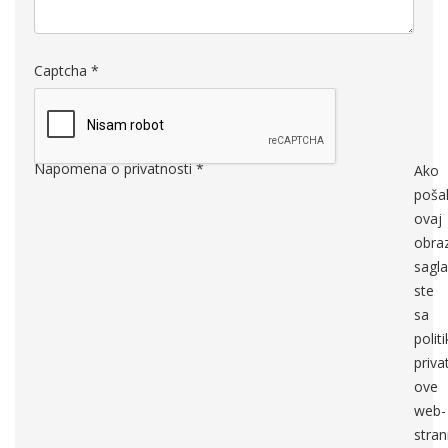
Captcha
*
Napomena o privatnosti
*
Ako
pošal
ovaj
obra
sagla
ste
sa
polit
priva
ove
web-
stran