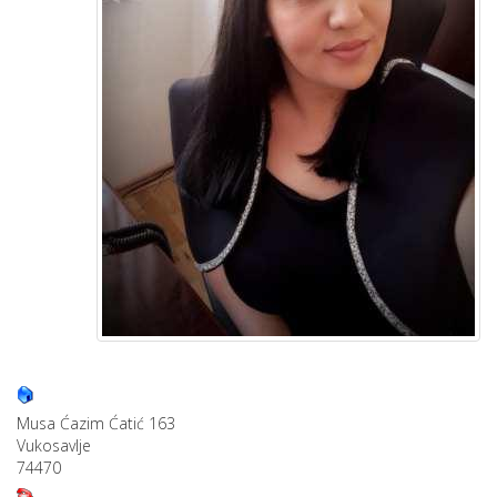
Musa Ćazim Ćatić 163
Vukosavlje
74470