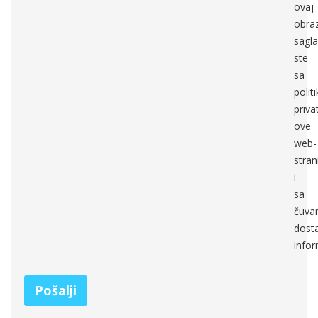
ovaj
obra
sagla
ste
sa
polit
priva
ove
web-
stran
i
sa
čuva
dosta
infor
Pošalji