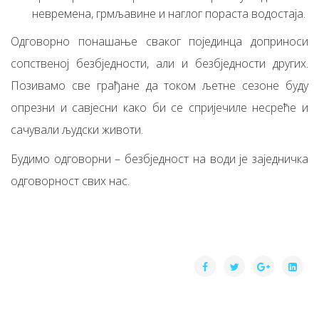
невремена, грмљавине и наглог пораста водостаја.
Одговорно понашање сваког појединца доприноси
сопственој безбједности, али и безбједности других.
Позивамо све грађане да током љетне сезоне буду
опрезни и савјесни како би се спријечиле несреће и
сачували људски животи.
Будимо одговорни – безбједност на води је заједничка
одговорност свих нас.