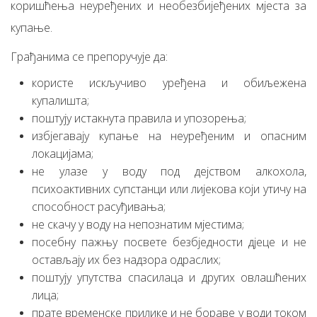
коришћења неуређених и необезбијеђених мјеста за
купање.
Грађанима се препоручује да:
користе искључиво уређена и обиљежена
купалишта;
поштују истакнута правила и упозорења;
избјегавају купање на неуређеним и опасним
локацијама;
не улазе у воду под дејством алкохола,
психоактивних супстанци или лијекова који утичу на
способност расуђивања;
не скачу у воду на непознатим мјестима;
посебну пажњу посвете безбједности дјеце и не
остављају их без надзора одраслих;
поштују упутства спасилаца и других овлашћених
лица;
прате временске прилике и не бораве у води током