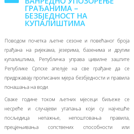
ВАНРЕДНО УПОЗОРЕЊЕ
ГРАЂАНИМА –
БЕЗБЈЕДНОСТ НА
КУПАЛИШТИМА
Поводом почетка љетне сезоне и повећаног броја
грађана на ријекама, језерима, базенима и другим
купалиштима, Републичка управа цивилне заштите
Републике Српске апелује на све грађане да се
придржавају прописаних мјера безбједности и правила
понашања на води.
Сваке године током љетних мјесеци биљеже се
несреће и случајеви утапања који су најчешће
посљедица непажње, непоштовања правила,
прецјењивања сопствених способности или