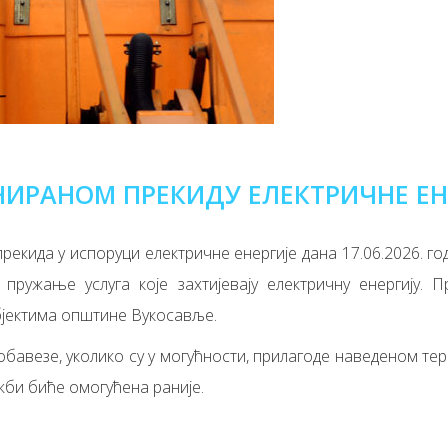
НИРАНОМ ПРЕКИДУ ЕЛЕКТРИЧНЕ ЕН
кида у испоруци електричне енергије дана 17.06.2026. год
пружање услуга које захтијевају електричну енергију. П
бјектима општине Вукосавље.
бавезе, уколико су у могућности, прилагоде наведеном терм
жби биће омогућена раније.