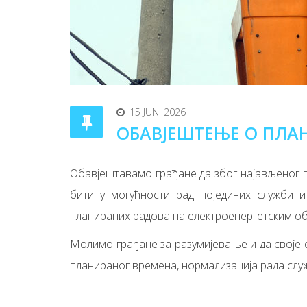
15 JUNI 2026
ОБАВЈЕШТЕЊЕ О ПЛА
Обавјештавамо грађане да због најављеног пре
бити у могућности рад појединих служби и 
планираних радова на електроенергетским о
Молимо грађане за разумијевање и да своје о
планираног времена, нормализација рада слу