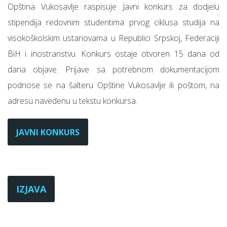
Opština Vukosavlje raspisuje Javni konkurs za dodjelu
stipendija redovnim studentima prvog ciklusa studija na
visokoškolskim ustanovama u Republici Srpskoj, Federaciji
BiH i inostranstvu. Konkurs ostaje otvoren 15 dana od
dana objave. Prijave sa potrebnom dokumentacijom
podnose se na šalteru Opštine Vukosavlje ili poštom, na
adresu navedenu u tekstu konkursa.
JAVNI KONKURS
IZJAVA