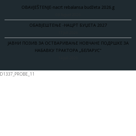
OBAVJEŠTENJE-nacrt rebalansa budžeta 2026.g
03 Avgust 2026
ОБАВЈЕШТЕЊЕ -НАЦРТ БУЏЕТА 2027
17 Juli 2026
ЈАВНИ ПОЗИВ ЗА ОСТВАРИВАЊЕ НОВЧАНЕ ПОДРШКЕ ЗА
НАБАВКУ ТРАКТОРА „БЕЛАРУС“
14 Juli 2026