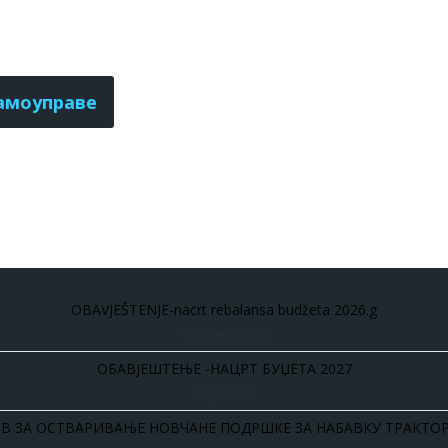
самоуправе
OBAVJEŠTENJE-nacrt rebalansa budžeta 2026.g
03 Avgust 2026
ОБАВЈЕШТЕЊЕ -НАЦРТ БУЏЕТА 2027
17 Juli 2026
В ЗА ОСТВАРИВАЊЕ НОВЧАНЕ ПОДРШКЕ ЗА НАБАВКУ ТРАКТОР