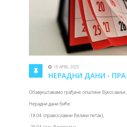
16 APRIL 2025
НЕРАДНИ ДАНИ - ПР
Обавјештавамо грађане општине Вукосавље да
Нерадни дани биће:
-18.04. (православни Велики петак),