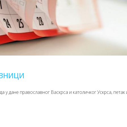
АЗНИЦИ
 у дане православног Васкрса и католичког Ускрса, петак 