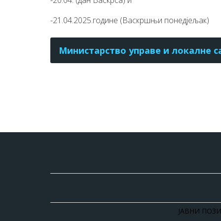
-20.04. (дан Васкрса) и
-21.04.2025.године (Васкршњи понедјељак)
Министарство управе и локалне 
ЈАВНИ ПОЗИ