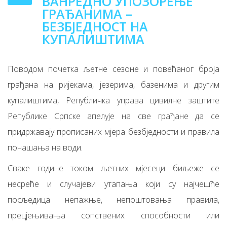
ВАНРЕДНО УПОЗОРЕЊЕ
ГРАЂАНИМА –
БЕЗБЈЕДНОСТ НА
КУПАЛИШТИМА
Поводом почетка љетне сезоне и повећаног броја
грађана на ријекама, језерима, базенима и другим
купалиштима, Републичка управа цивилне заштите
Републике Српске апелује на све грађане да се
придржавају прописаних мјера безбједности и правила
понашања на води.
Сваке године током љетних мјесеци биљеже се
несреће и случајеви утапања који су најчешће
посљедица непажње, непоштовања правила,
прецјењивања сопствених способности или