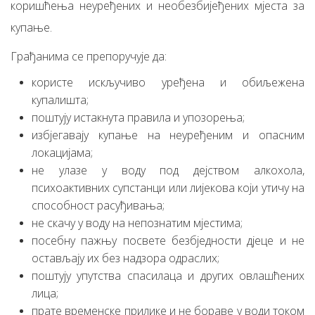
коришћења неуређених и необезбијеђених мјеста за
купање.
Грађанима се препоручује да:
користе искључиво уређена и обиљежена
купалишта;
поштују истакнута правила и упозорења;
избјегавају купање на неуређеним и опасним
локацијама;
не улазе у воду под дејством алкохола,
психоактивних супстанци или лијекова који утичу на
способност расуђивања;
не скачу у воду на непознатим мјестима;
посебну пажњу посвете безбједности дјеце и не
остављају их без надзора одраслих;
поштују упутства спасилаца и других овлашћених
лица;
прате временске прилике и не бораве у води током