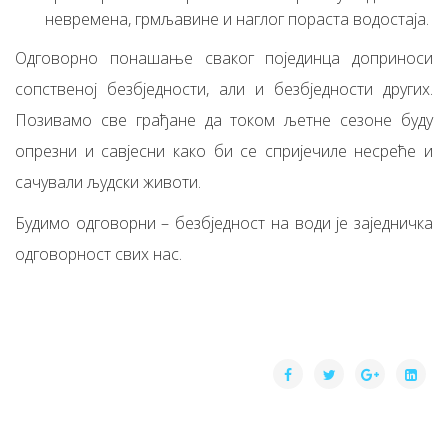
невремена, грмљавине и наглог пораста водостаја.
Одговорно понашање сваког појединца доприноси
сопственој безбједности, али и безбједности других.
Позивамо све грађане да током љетне сезоне буду
опрезни и савјесни како би се спријечиле несреће и
сачували људски животи.
Будимо одговорни – безбједност на води је заједничка
одговорност свих нас.