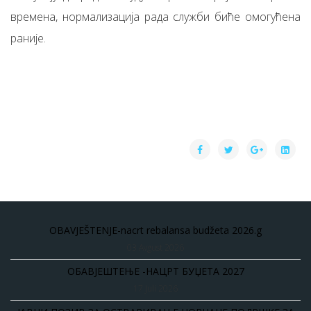
времена, нормализација рада служби биће омогућена
раније.
OBAVJEŠTENJE-nacrt rebalansa budžeta 2026.g
03 Avgust 2026
ОБАВЈЕШТЕЊЕ -НАЦРТ БУЏЕТА 2027
17 Juli 2026