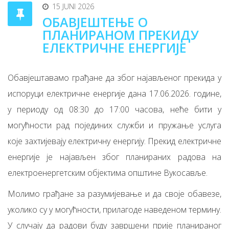
15 JUNI 2026
ОБАВЈЕШТЕЊЕ О
ПЛАНИРАНОМ ПРЕКИДУ
ЕЛЕКТРИЧНЕ ЕНЕРГИЈЕ
Обавјештавамо грађане да због најављеног прекида у
испоруци електричне енергије дана 17.06.2026. године,
у периоду од 08:30 до 17:00 часова, неће бити у
могућности рад појединих служби и пружање услуга
које захтијевају електричну енергију. Прекид електричне
енергије је најављен због планираних радова на
електроенергетским објектима општине Вукосавље.
Молимо грађане за разумијевање и да своје обавезе,
уколико су у могућности, прилагоде наведеном термину.
У случају да радови буду завршени прије планираног