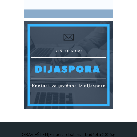
OBAVJEŠTENJE-nacrt rebalansa budžeta 2026.g