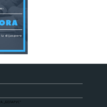
А „БЕЛАРУС“