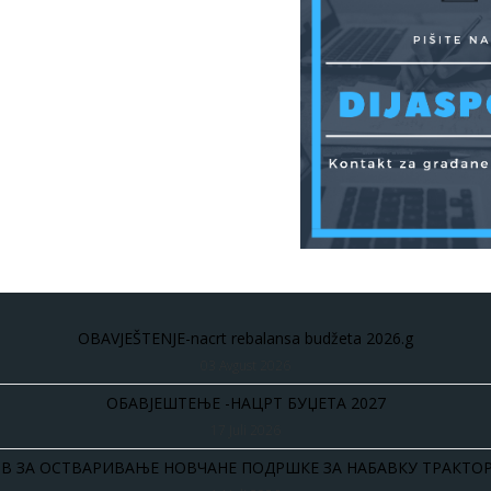
OBAVJEŠTENJE-nacrt rebalansa budžeta 2026.g
03 Avgust 2026
ОБАВЈЕШТЕЊЕ -НАЦРТ БУЏЕТА 2027
17 Juli 2026
В ЗА ОСТВАРИВАЊЕ НОВЧАНЕ ПОДРШКЕ ЗА НАБАВКУ ТРАКТОР