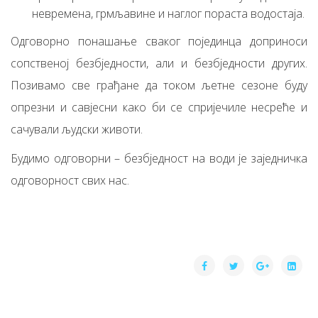
невремена, грмљавине и наглог пораста водостаја.
Одговорно понашање сваког појединца доприноси
сопственој безбједности, али и безбједности других.
Позивамо све грађане да током љетне сезоне буду
опрезни и савјесни како би се спријечиле несреће и
сачували људски животи.
Будимо одговорни – безбједност на води је заједничка
одговорност свих нас.