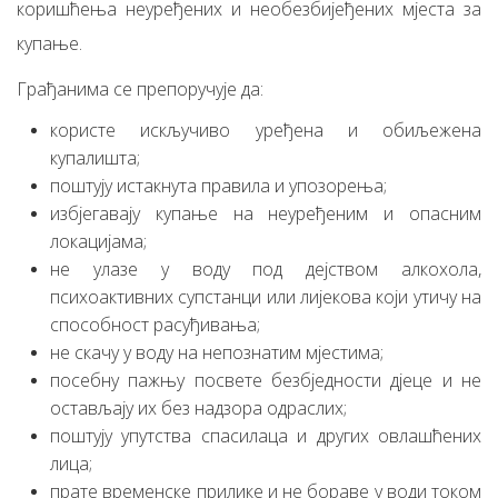
коришћења неуређених и необезбијеђених мјеста за
купање.
Грађанима се препоручује да:
користе искључиво уређена и обиљежена
купалишта;
поштују истакнута правила и упозорења;
избјегавају купање на неуређеним и опасним
локацијама;
не улазе у воду под дејством алкохола,
психоактивних супстанци или лијекова који утичу на
способност расуђивања;
не скачу у воду на непознатим мјестима;
посебну пажњу посвете безбједности дјеце и не
остављају их без надзора одраслих;
поштују упутства спасилаца и других овлашћених
лица;
прате временске прилике и не бораве у води током