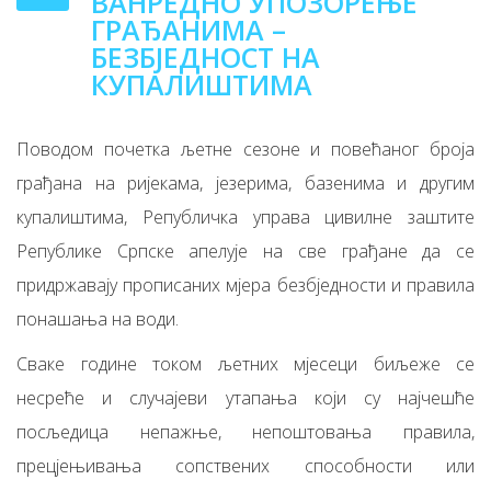
ВАНРЕДНО УПОЗОРЕЊЕ
ГРАЂАНИМА –
БЕЗБЈЕДНОСТ НА
КУПАЛИШТИМА
Поводом почетка љетне сезоне и повећаног броја
грађана на ријекама, језерима, базенима и другим
купалиштима, Републичка управа цивилне заштите
Републике Српске апелује на све грађане да се
придржавају прописаних мјера безбједности и правила
понашања на води.
Сваке године током љетних мјесеци биљеже се
несреће и случајеви утапања који су најчешће
посљедица непажње, непоштовања правила,
прецјењивања сопствених способности или