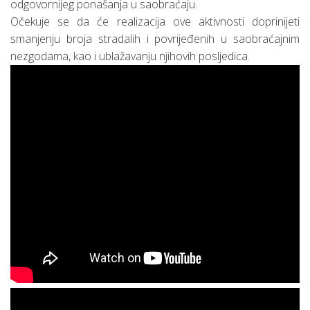
odgovornijeg ponašanja u saobraćaju.
Očekuje se da će realizacija ove aktivnosti doprinijeti
smanjenju broja stradalih i povrijeđenih u saobraćajnim
nezgodama, kao i ublažavanju njihovih posljedica.