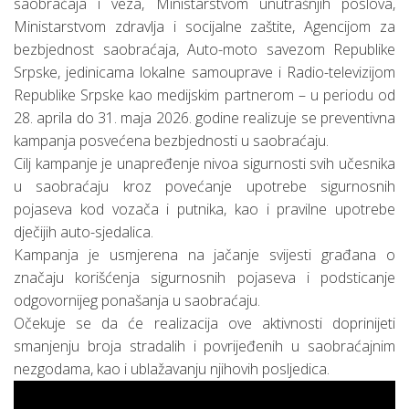
saobraćaja i veza, Ministarstvom unutrašnjih poslova,
Ministarstvom zdravlja i socijalne zaštite, Agencijom za
bezbjednost saobraćaja, Auto-moto savezom Republike
Srpske, jedinicama lokalne samouprave i Radio-televizijom
Republike Srpske kao medijskim partnerom – u periodu od
28. aprila do 31. maja 2026. godine realizuje se preventivna
kampanja posvećena bezbjednosti u saobraćaju.
Cilj kampanje je unapređenje nivoa sigurnosti svih učesnika
u saobraćaju kroz povećanje upotrebe sigurnosnih
pojaseva kod vozača i putnika, kao i pravilne upotrebe
dječijih auto-sjedalica.
Kampanja je usmjerena na jačanje svijesti građana o
značaju korišćenja sigurnosnih pojaseva i podsticanje
odgovornijeg ponašanja u saobraćaju.
Očekuje se da će realizacija ove aktivnosti doprinijeti
smanjenju broja stradalih i povrijeđenih u saobraćajnim
nezgodama, kao i ublažavanju njihovih posljedica.